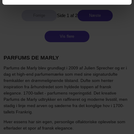
Side 1 af 2
Næste
Vis flere
PARFUMS DE MARLY
Parfums de Marly blev grundlagt i 2009 af Julien Sprecher og er i
dag et high-end parfumemærke som med sine signaturdufte
fremkalder en drømmelignende tilstand. Dufte som henter
inspiration fra århundredet som hyldede toppen af fransk
elegance. 1700-tallet - parfumens regeringstid. Det kreative
Parfums de Marly udtrykker en raffineret og moderne livsstil, men
stadig i linje med arven og sæderne fra det konglige hov i 1700-
tallets Frankrig.
Hver essens har sin egen, personlige olfaktoriske oplevelse som
efterlader et spor af fransk elegance.