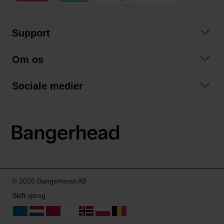
Support
Kontakt os
Om os
Spørgsmål og svar
Om os
Betingelser
Sociale medier
Samarbejd med os
Returnering
Facebook
Bæredygtighed
Privatlivspolitik
Instagram
LinkedIn
© 2026 Bangerhead AB
Skift sprog