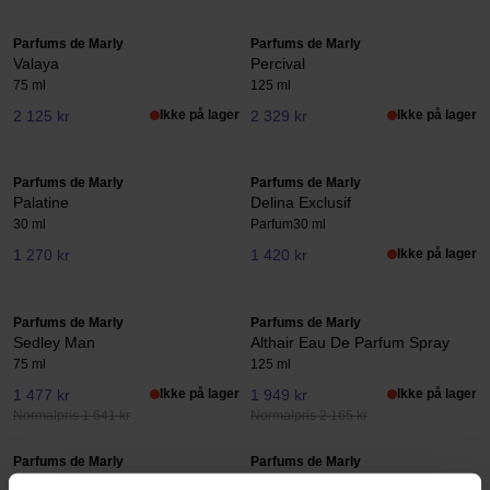
Parfums de Marly
Parfums de Marly
Valaya
Percival
75 ml
125 ml
2 125 kr
Ikke på lager
2 329 kr
Ikke på lager
Parfums de Marly
Parfums de Marly
Palatine
Delina Exclusif
30 ml
Parfum
30 ml
1 270 kr
1 420 kr
Ikke på lager
Parfums de Marly
Parfums de Marly
Sedley Man
Althair Eau De Parfum Spray
75 ml
125 ml
1 477 kr
Ikke på lager
1 949 kr
Ikke på lager
Normalpris 1 641 kr
Normalpris 2 165 kr
Parfums de Marly
Parfums de Marly
Herod
Oajan Eau De Parfum Spray