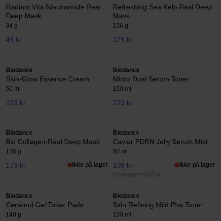
Radiant Vita Niacinamide Real
Refreshing Sea Kelp Real Deep
Deep Mask
Mask
34 g
136 g
49 kr
179 kr
Biodance
Biodance
Skin-Glow Essence Cream
Micro Dual Serum Toner
50 ml
150 ml
329 kr
179 kr
Biodance
Biodance
Bio Collagen-Real Deep Mask
Caviar PDRN Jelly Serum Mist
136 g
50 ml
179 kr
Ikke på lager
139 kr
Ikke på lager
Normalpris 147 kr
Biodance
Biodance
Cera-nol Gel Toner Pads
Skin Refining Mild Pha Toner
140 g
150 ml