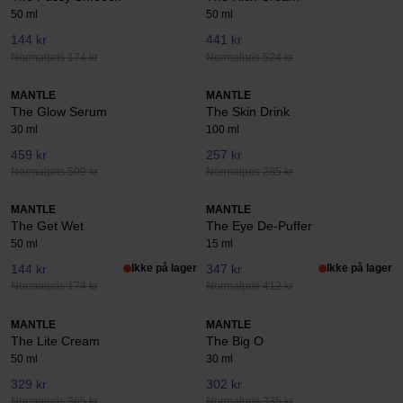
50 ml
50 ml
144 kr
441 kr
Normalpris 174 kr
Normalpris 524 kr
MANTLE
MANTLE
The Glow Serum
The Skin Drink
30 ml
100 ml
459 kr
257 kr
Normalpris 509 kr
Normalpris 285 kr
MANTLE
MANTLE
The Get Wet
The Eye De-Puffer
50 ml
15 ml
144 kr
Ikke på lager
347 kr
Ikke på lager
Normalpris 174 kr
Normalpris 412 kr
MANTLE
MANTLE
The Lite Cream
The Big O
50 ml
30 ml
329 kr
302 kr
Normalpris 365 kr
Normalpris 335 kr