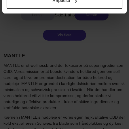
Anpassa
samt vår Integritetspolicy.
Side 1 af 3
Næste
Vis flere
MANTLE
MANTLE er et wellnessbrand der fokuserer på superingrediensen
CBD. Vores mission er at booste kvinders heldbred gennem self-
care, og at blive en premiumdestination for både helbred og
hudpleje. MANTLE er grundet i kærlighedshistorien mellem svensk
minimalism og schweizisk præcision i kvalitet. Når det handler om
vores heldbred vill vi ikke kompromisse, og derfor skaber vi
naturlige og effektive produkter - fulde af aktive ingredienser og
kraftfulde botaniske extrakter.
Kærnen i MANTLE’s hudpleje er vores egen højkvalitative CBD der
kold ekstraheres i Schweiz fra blade som håndplukkes og dyrkes i