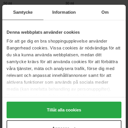
50 ml
30 ml
288 kr
Ikke på lager
527 kr
Samtycke
Information
Om
Normalpris 342 kr
Normalpris 621 kr
MANTLE
MANTLE
Denna webbplats använder cookies
The Nourishing Shampoo
The Miracle Mask
250 ml
75 ml
För att ge dig en bra shoppingupplevelse använder
Bangerhead cookies. Vissa cookies är nödvändiga för att
162 kr
563 kr
Normalpris 196 kr
Normalpris 663 kr
du ska kunna använda webbplatsen, medan ditt
samtycke krävs för att använda cookies för att förbättra
MANTLE
MANTLE
våra tjänster, mäta och analysera trafik, förse dig med
The Dream Mask
The Retinol Serum
relevant och anpassat innehåll/annonser samt för att
75 ml
30 ml
aktivera funktioner som används på sociala medier
504 kr
657 kr
media (kan innefatta behandling av personuppgifter).
Normalpris 593 kr
Normalpris 729 kr
Data som samlas in delas med cookieleverantören.
MANTLE
MANTLE
Genom att trycka på "Tillåt alla cookies" accepterar du
The Whipp
The Remedy Balm
alla cookies, medan du under "Detaljer" kan anpassa
Tillåt alla cookies
200 ml
15 ml
användningen av cookies. Du kan när som helst återkalla
225 kr
302 kr
ditt samtycke. För mer information se vår Cookie Policy
Normalpris 265 kr
Normalpris 335 kr