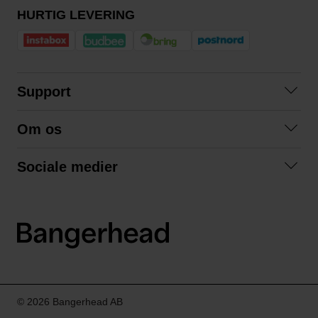
HURTIG LEVERING
Support
Kontakt os
Om os
Spørgsmål og svar
Om os
Betingelser
Sociale medier
Samarbejd med os
Returnering
Facebook
Bæredygtighed
Privatlivspolitik
Instagram
LinkedIn
© 2026 Bangerhead AB