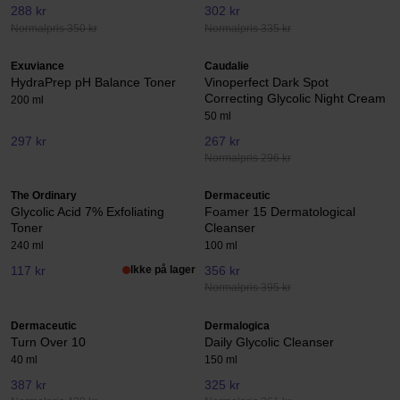
288 kr
302 kr
Normalpris 350 kr
Normalpris 335 kr
Exuviance
Caudalie
HydraPrep pH Balance Toner
Vinoperfect Dark Spot
Correcting Glycolic Night Cream
200 ml
50 ml
297 kr
267 kr
Normalpris 296 kr
The Ordinary
Dermaceutic
Glycolic Acid 7% Exfoliating
Foamer 15 Dermatological
Toner
Cleanser
240 ml
100 ml
117 kr
Ikke på lager
356 kr
Normalpris 395 kr
Dermaceutic
Dermalogica
Turn Over 10
Daily Glycolic Cleanser
40 ml
150 ml
387 kr
325 kr