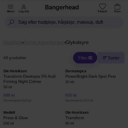
Menu
Log ind
Favorit
Kurv
Hudpleje
Aktive ingredienser
Glykolsyre
Filter
Sorter
48 produkter
Ole Henriksen
Dermalogica
Transform Dewtopia 5% Acid
PowerBright Dark Spot Peel
Firming Night Crème
50 ml
50 ml
588 kr
655 kr
Normalpris 653 kr
Normalpris 727 kr
Medik8
Ole Henriksen
Press & Glow
Transform
200 ml
90 ml