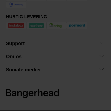
HURTIG LEVERING
Support
Kontakt os
Om os
Spørgsmål og svar
Om os
Betingelser
Sociale medier
Samarbejd med os
Returnering
Facebook
Bæredygtighed
Privatlivspolitik
Instagram
LinkedIn