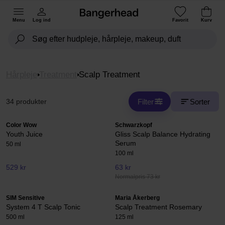
Menu
Log ind
Favorit
Kurv
Hårpleje
Treatment
Scalp Treatment
Filter
Sorter
34 produkter
Color Wow
Schwarzkopf
Youth Juice
Gliss Scalp Balance Hydrating
Serum
50 ml
100 ml
529 kr
63 kr
Normalpris 73 kr
SIM Sensitive
Maria Åkerberg
System 4 T Scalp Tonic
Scalp Treatment Rosemary
500 ml
125 ml