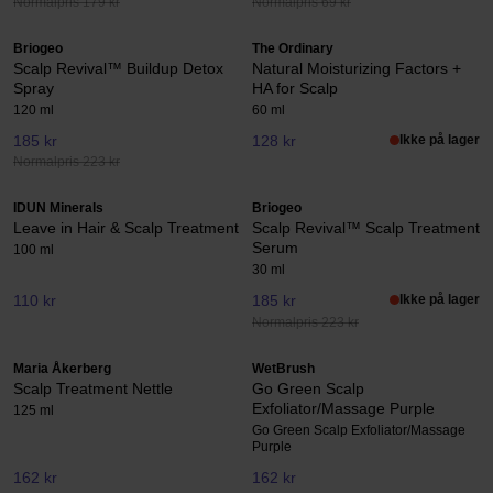
Normalpris 179 kr
Normalpris 69 kr
Briogeo
The Ordinary
Scalp Revival™ Buildup Detox
Natural Moisturizing Factors +
Spray
HA for Scalp
120 ml
60 ml
185 kr
128 kr
Ikke på lager
Normalpris 223 kr
IDUN Minerals
Briogeo
Leave in Hair & Scalp Treatment
Scalp Revival™ Scalp Treatment
Serum
100 ml
30 ml
110 kr
185 kr
Ikke på lager
Normalpris 223 kr
Maria Åkerberg
WetBrush
Scalp Treatment Nettle
Go Green Scalp
Exfoliator/Massage Purple
125 ml
Go Green Scalp Exfoliator/Massage
Purple
162 kr
162 kr