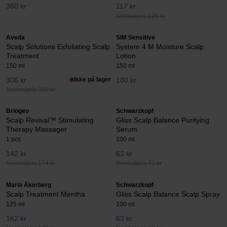
360 kr
117 kr
Normalpris 129 kr
Aveda
SIM Sensitive
Scalp Solutions Exfoliating Scalp
System 4 M Moisture Scalp
Treatment
Lotion
150 ml
150 ml
306 kr
Ikke på lager
180 kr
Normalpris 340 kr
Briogeo
Schwarzkopf
Scalp Revival™ Stimulating
Gliss Scalp Balance Purifying
Therapy Massager
Serum
1 pcs
100 ml
142 kr
63 kr
Normalpris 174 kr
Normalpris 72 kr
Maria Åkerberg
Schwarzkopf
Scalp Treatment Mentha
Gliss Scalp Balance Scalp Spray
125 ml
100 ml
162 kr
63 kr