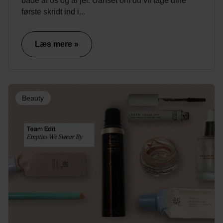
både af os og af jer. Uanset om du vil tage dine
første skridt ind i...
Læs mere »
Beauty