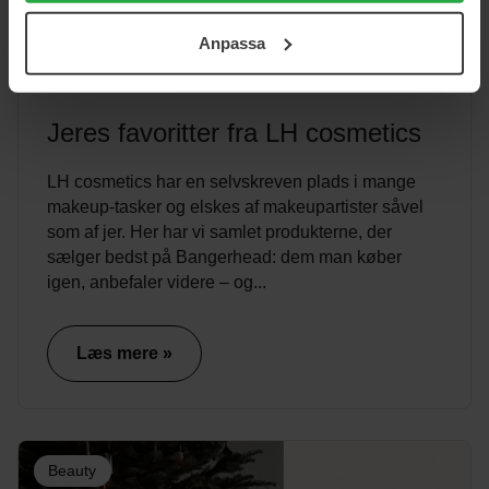
ditt samtycke. För mer information se vår Cookie Policy
Anpassa
samt vår Integritetspolicy.
Jeres favoritter fra LH cosmetics
LH cosmetics har en selvskreven plads i mange
makeup-tasker og elskes af makeupartister såvel
som af jer. Her har vi samlet produkterne, der
sælger bedst på Bangerhead: dem man køber
igen, anbefaler videre – og...
Læs mere »
Beauty