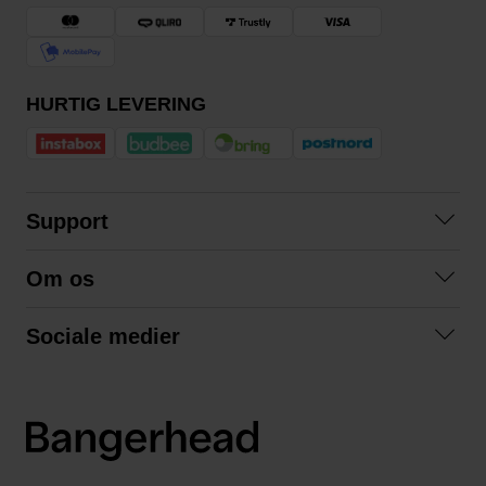
HURTIG LEVERING
Support
Kontakt os
Om os
Spørgsmål og svar
Om os
Betingelser
Sociale medier
Samarbejd med os
Returnering
Facebook
Bæredygtighed
Privatlivspolitik
Instagram
LinkedIn