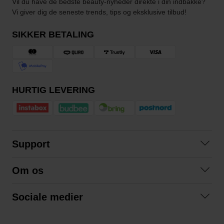
Vil du have de bedste beauty-nyheder direkte i din indbakke?
Vi giver dig de seneste trends, tips og eksklusive tilbud!
SIKKER BETALING
HURTIG LEVERING
Support
Kontakt os
Om os
Spørgsmål og svar
Om os
Betingelser
Sociale medier
Samarbejd med os
Returnering
Facebook
Bæredygtighed
Privatlivspolitik