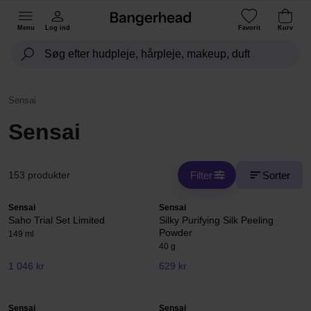
Menu
Log ind
Favorit
Kurv
Sensai
Sensai
Filter
Sorter
153 produkter
Sensai
Sensai
Saho Trial Set Limited
Silky Purifying Silk Peeling
Powder
149 ml
40 g
1 046 kr
629 kr
Sensai
Sensai