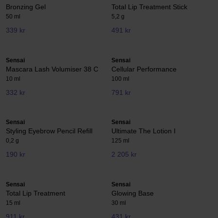
Bronzing Gel
Total Lip Treatment Stick
50 ml
5,2 g
339 kr
491 kr
Sensai
Sensai
Mascara Lash Volumiser 38 C
Cellular Performance
10 ml
100 ml
332 kr
791 kr
Sensai
Sensai
Styling Eyebrow Pencil Refill
Ultimate The Lotion I
0,2 g
125 ml
190 kr
2 205 kr
Sensai
Sensai
Total Lip Treatment
Glowing Base
15 ml
30 ml
911 kr
431 kr