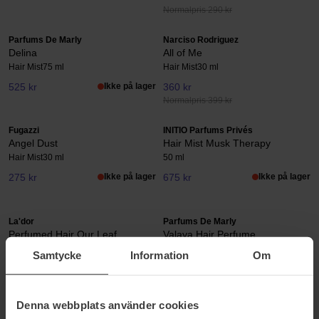
Normalpris 290 kr
Parfums De Marly
Narciso Rodriguez
Delina
All of Me
Hair Mist
75 ml
Hair Mist
30 ml
525 kr
Ikke på lager
360 kr
Normalpris 399 kr
Fugazzi
INITIO Parfums Privés
Angel Dust
Hair Mist Musk Therapy
Hair Mist
30 ml
50 ml
275 kr
Ikke på lager
675 kr
Ikke på lager
La'dor
Parfums De Marly
Perfumed Hair Our Leaf
Valaya Hair Perfume
80 ml
75 ml
Samtycke
Information
Om
171 kr
525 kr
Ikke på lager
Normalpris 209 kr
Denna webbplats använder cookies
SACHAJUAN
Sebastian Professional