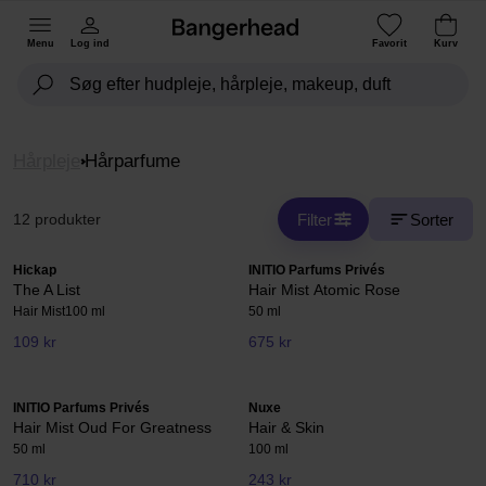
Menu
Log ind
Favorit
Kurv
Hårpleje
Hårparfume
Filter
Sorter
12 produkter
Hickap
INITIO Parfums Privés
The A List
Hair Mist Atomic Rose
Hair Mist
100 ml
50 ml
109 kr
675 kr
INITIO Parfums Privés
Nuxe
Hair Mist Oud For Greatness
Hair & Skin
50 ml
100 ml
710 kr
243 kr