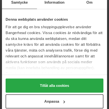
L'Oréal Paris
Wella Professionals
Samtycke
Information
Om
Elvital Hyaluron Plump Duo
Duo Color Touch
Value Pack
Value Pack
108 kr
295 kr
Denna webbplats använder cookies
Normalpris 120 kr
Normalpris 328 kr
För att ge dig en bra shoppingupplevelse använder
Essie
Dermalogica
Bangerhead cookies. Vissa cookies är nödvändiga för att
Sheer Fantasy & Top Coat
Intensive Moisture Balance &
du ska kunna använda webbplatsen, medan ditt
Circular Hydration Serum
Value Pack
samtycke krävs för att använda cookies för att förbättra
Value Pack
våra tjänster, mäta och analysera trafik, förse dig med
187 kr
875 kr
relevant och anpassat innehåll/annonser samt för att
Normalpris 208 kr
Normalpris 972 kr
aktivera funktioner som används på sociala medier
Biotherm
Dermalogica
media (kan innefatta behandling av personuppgifter).
Duo Deo Pure
Intensive Moisture Balance &
Data som samlas in delas med cookieleverantören.
Special Cleansing Gel
Value Pack
Genom att trycka på "Tillåt alla cookies" accepterar du
Value Pack
alla cookies, medan du under "Detaljer" kan anpassa
Tillåt alla cookies
288 kr
1 111 kr
användningen av cookies. Du kan när som helst återkalla
Normalpris 320 kr
Normalpris 1 234 kr
ditt samtycke. För mer information se vår Cookie Policy
Anpassa
samt vår Integritetspolicy.
L'Occitane en Provence
Olaplex
Almond Oil Duo
Try Me Out Kit