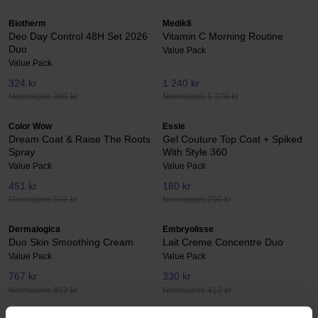
Biotherm
Medik8
Deo Day Control 48H Set 2026
Vitamin C Morning Routine
Duo
Value Pack
Value Pack
324 kr
1 240 kr
Normalpris 360 kr
Normalpris 1 378 kr
Color Wow
Essie
Dream Coat & Raise The Roots
Gel Couture Top Coat + Spiked
Spray
With Style 360
Value Pack
Value Pack
451 kr
180 kr
Normalpris 501 kr
Normalpris 200 kr
Dermalogica
Embryolisse
Duo Skin Smoothing Cream
Lait Creme Concentre Duo
Value Pack
Value Pack
767 kr
330 kr
Normalpris 852 kr
Normalpris 412 kr