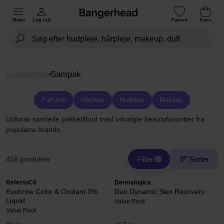
Menu
Log ind
Favorit
Kurv
Kampagner
Sampak
Parfume
Hårpleje
Hudpleje
Makeup
Udforsk samlede pakketilbud med udvalgte beautyfavoritter fra
populære brands.
Filter
Sorter
456 produkter
RefectoCil
Dermalogica
Eyebrow Color & Oxidant 3%
Duo Dynamic Skin Recovery
Liquid
Value Pack
Value Pack