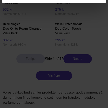
Value Pack
Value Pack
532 kr
275 kr
Normalpris 591 kr
Normalpris 367 kr
Dermalogica
Wella Professionals
Duo Oil to Foam Cleanser
Duo Color Touch
Value Pack
Value Pack
882 kr
295 kr
Normalpris 980 kr
Normalpris 328 kr
Side 1 af 19
Næste
Vis flere
Vores pakketilbud samler produkter, der passer godt sammen, så
du nemt kan finde komplette sæt inden for hårpleje, hudpleje,
parfume og makeup.