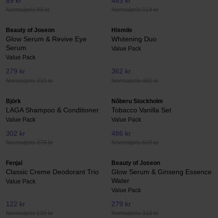
89 kr
463 kr
Normalpris 99 kr
Normalpris 514 kr
Beauty of Joseon
Hismile
Glow Serum & Revive Eye
Whitening Duo
Serum
Value Pack
Value Pack
279 kr
362 kr
Normalpris 310 kr
Normalpris 402 kr
Björk
Nõberu Stockholm
LAGA Shampoo & Conditioner
Tobacco Vanilla Set
Value Pack
Value Pack
302 kr
486 kr
Normalpris 378 kr
Normalpris 608 kr
Fenjal
Beauty of Joseon
Classic Creme Deodorant Trio
Glow Serum & Ginseng Essence
Water
Value Pack
Value Pack
122 kr
279 kr
Normalpris 135 kr
Normalpris 310 kr