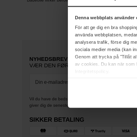
Badeolie virker beroligende, udrensende og afslappende
Denna webbplats använder 
För att ge dig en bra shoppi
använda webbplatsen, medan d
analysera trafik, förse dig 
sociala medier media (kan in
Genom att trycka på "Tillåt 
NYHEDSBREV
av cookies. Du kan när som h
VÆR DEN FØRSTE TIL AT VIDE DET
Integritetspolicy.
Vil du have de bedste beauty-nyheder direkte i din indb
giver dig de seneste trends, tips og eksklusive tilbud!
SIKKER BETALING