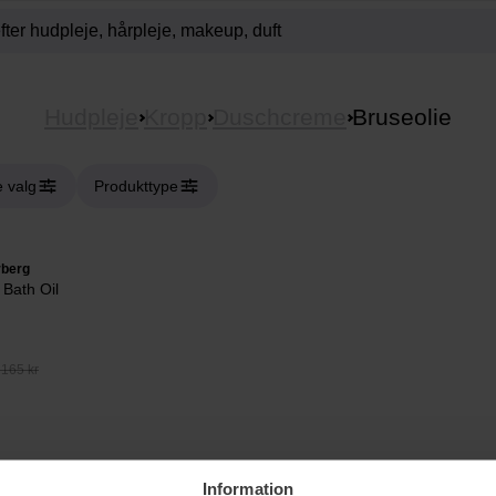
Hudpleje
Kropp
Duschcreme
Bruseolie
e valg
Produkttype
rberg
Bath Oil
 165 kr
ys, duftlys, friske blomster i hjørnet, bare lukke øjnene og træk vejret 
Information