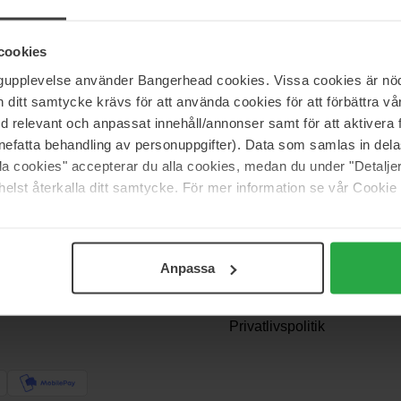
. På Bangerhead har vi en masse skønne badolier fra blandt andet Mol
cookies
ngupplevelse använder Bangerhead cookies. Vissa cookies är nöd
itt samtycke krävs för att använda cookies för att förbättra vår
med relevant och anpassat innehåll/annonser samt för att aktiver
nefatta behandling av personuppgifter). Data som samlas in del
alla cookies" accepterar du alla cookies, medan du under "Detal
Support
elst återkalla ditt samtycke. För mer information se vår Cookie
Kontakt os
Spørgsmål og svar
Anpassa
Betingelser
akke? Vi
Returnering
Privatlivspolitik