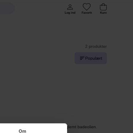
Log ind
Favorit
Kurv
2 produkter
Populært
langsomt. Nej vent nu lidt, vi har jo glemt badeolien.
Om