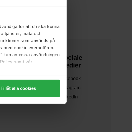
ton Brown, Decléor og Rituals.
vändiga för att du ska kunna
a tjänster, mäta och
a funktioner som används på
as med cookieleverantören.
jer" kan anpassa användningen
Om os
Sociale
 Policy samt vår
medier
Om os
Facebook
Samarbejd med os
Instagram
Tillåt alla cookies
Bæredygtighed
LinkedIn