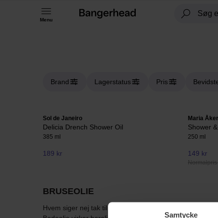
Menu
Brand
Lagerstatus
Pris
Bevidst
Sol de Janeiro
Maria Åke
Delicia Drench Shower Oil
Shower & 
385 ml
250 ml
189 kr
149 kr
Normalpris
BRUSEOLIE
Hvem siger nej tak til en skøn aften i badekaret? Dæmpet l
Samtycke