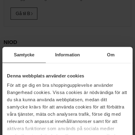
Gå til B
NIOD
NIOD er en lille, komplet hudplejeserie med funktionelle
Samtycke
Information
Om
nicheprodukter til hudplejenørden, dvs. forbrugeren, der har en
brændende interesse for hud og hudpleje og som sluger alt, der er
tilgængeligt at læse om emnet - SKINCARE FOR HYPER
Denna webbplats använder cookies
EDUCATED. NIOD søger altid de nyeste innovationer indenfor
hudpleje. Men det er vigtigt at holde øje med udviklingen, for nye
För att ge dig en bra shoppingupplevelse använder
produkter og tilpasninger af ingredienser i eksisterende produkter
Bangerhead cookies. Vissa cookies är nödvändiga för att
kommer hurtigt - EXPECT THE UNEXPECTED.
du ska kunna använda webbplatsen, medan ditt
samtycke krävs för att använda cookies för att förbättra
våra tjänster, mäta och analysera trafik, förse dig med
relevant och anpassat innehåll/annonser samt för att
aktivera funktioner som används på sociala medier
NYHEDSBREV