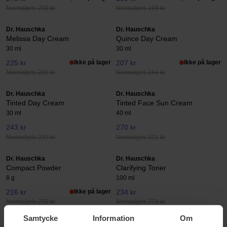
Normalpris 293 kr
Normalpris 199 kr
Dr. Hauschka
Dr. Hauschka
Melissa Day Cream
Quince Day Cream
30 ml
30 ml
225 kr
Ikke på lager
207 kr
Ikke på lager
Normalpris 265 kr
Normalpris 244 kr
Dr. Hauschka
Dr. Hauschka
Tinted Day Cream
Tinted Face Sun Cream
30 ml
40 ml
243 kr
270 kr
Normalpris 293 kr
Normalpris 321 kr
Dr. Hauschka
Dr. Hauschka
Compact Powder
Clarifying Toner
8 g
100 ml
216 kr
Ikke på lager
234 kr
Normalpris 258 kr
Normalpris 279 kr
Samtycke
Information
Om
Dr. Hauschka
Dr. Hauschka