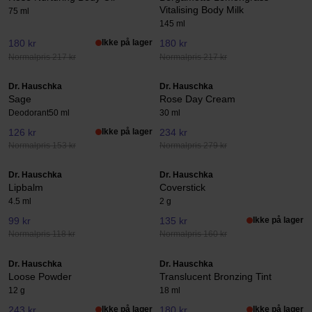
Vitalising Body Milk
75 ml
145 ml
180 kr
Ikke på lager
180 kr
Normalpris 217 kr
Normalpris 217 kr
Dr. Hauschka
Dr. Hauschka
Sage
Rose Day Cream
Deodorant
50 ml
30 ml
126 kr
Ikke på lager
234 kr
Normalpris 153 kr
Normalpris 279 kr
Dr. Hauschka
Dr. Hauschka
Lipbalm
Coverstick
4.5 ml
2 g
99 kr
135 kr
Ikke på lager
Normalpris 118 kr
Normalpris 160 kr
Dr. Hauschka
Dr. Hauschka
Loose Powder
Translucent Bronzing Tint
12 g
18 ml
243 kr
Ikke på lager
180 kr
Ikke på lager