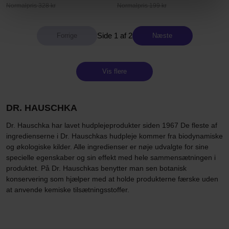
Normalpris 328 kr
Normalpris 199 kr
Side 1 af 2
Næste
Vis flere
DR. HAUSCHKA
Dr. Hauschka har lavet hudplejeprodukter siden 1967 De fleste af
ingredienserne i Dr. Hauschkas hudpleje kommer fra biodynamiske
og økologiske kilder. Alle ingredienser er nøje udvalgte for sine
specielle egenskaber og sin effekt med hele sammensætningen i
produktet. På Dr. Hauschkas benytter man sen botanisk
konservering som hjælper med at holde produkterne færske uden
at anvende kemiske tilsætningsstoffer.