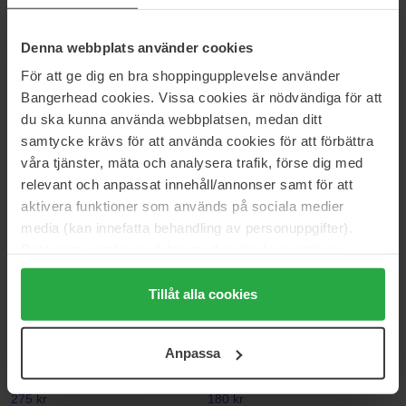
Apricot Day Cream
Eye Balm
30 ml
10 ml
Denna webbplats använder cookies
225 kr
261 kr
Normalpris 265 kr
Normalpris 307 kr
För att ge dig en bra shoppingupplevelse använder
Bangerhead cookies. Vissa cookies är nödvändiga för att
Dr. Hauschka
Dr. Hauschka
du ska kunna använda webbplatsen, medan ditt
Night Serum
Clarifying Day Oil
samtycke krävs för att använda cookies för att förbättra
20 ml
18 ml
våra tjänster, mäta och analysera trafik, förse dig med
275 kr
203 kr
relevant och anpassat innehåll/annonser samt för att
Normalpris 328 kr
Normalpris 241 kr
aktivera funktioner som används på sociala medier
Dr. Hauschka
Dr. Hauschka
media (kan innefatta behandling av personuppgifter).
Cleansing Cream
Colour Correcting Powder
Data som samlas in delas med cookieleverantören.
50 ml
Colour Correcting Powder
Genom att trycka på "Tillåt alla cookies" accepterar du
131 kr
Ikke på lager
284 kr
alla cookies, medan du under "Detaljer" kan anpassa
Tillåt alla cookies
Normalpris 157 kr
Normalpris 335 kr
användningen av cookies. Du kan när som helst återkalla
ditt samtycke. För mer information se vår Cookie Policy
Dr. Hauschka
Dr. Hauschka
Anpassa
Daily Hydrating Eye Cream
Defining Mascara
samt vår Integritetspolicy.
12 ml
Defining Mascara
275 kr
180 kr