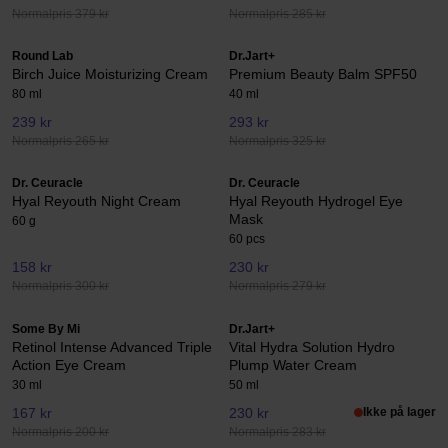
Normalpris 379 kr
Normalpris 285 kr
Round Lab
Dr.Jart+
Birch Juice Moisturizing Cream
Premium Beauty Balm SPF50
80 ml
40 ml
239 kr
293 kr
Normalpris 265 kr
Normalpris 325 kr
Dr. Ceuracle
Dr. Ceuracle
Hyal Reyouth Night Cream
Hyal Reyouth Hydrogel Eye
Mask
60 g
60 pcs
158 kr
230 kr
Normalpris 300 kr
Normalpris 279 kr
Some By Mi
Dr.Jart+
Retinol Intense Advanced Triple
Vital Hydra Solution Hydro
Action Eye Cream
Plump Water Cream
30 ml
50 ml
167 kr
230 kr
Ikke på lager
Normalpris 200 kr
Normalpris 283 kr