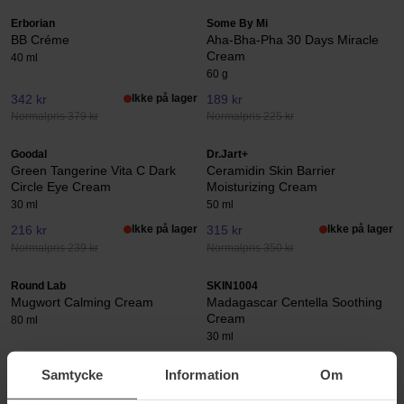
Erborian
Some By Mi
BB Créme
Aha-Bha-Pha 30 Days Miracle
Cream
40 ml
60 g
342 kr
Ikke på lager
189 kr
Normalpris 379 kr
Normalpris 225 kr
Goodal
Dr.Jart+
Green Tangerine Vita C Dark
Ceramidin Skin Barrier
Circle Eye Cream
Moisturizing Cream
30 ml
50 ml
216 kr
Ikke på lager
315 kr
Ikke på lager
Normalpris 239 kr
Normalpris 350 kr
Round Lab
SKIN1004
Mugwort Calming Cream
Madagascar Centella Soothing
Cream
80 ml
30 ml
257 kr
72 kr
Samtycke
Information
Om
Normalpris 285 kr
Normalpris 79 kr