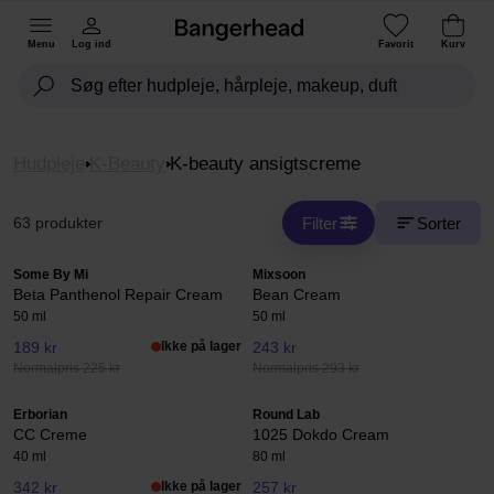
Menu
Log ind
Favorit
Kurv
Hudpleje
K-Beauty
K-beauty ansigtscreme
Filter
Sorter
63 produkter
Some By Mi
Mixsoon
Beta Panthenol Repair Cream
Bean Cream
50 ml
50 ml
189 kr
Ikke på lager
243 kr
Normalpris 225 kr
Normalpris 293 kr
Erborian
Round Lab
CC Creme
1025 Dokdo Cream
40 ml
80 ml
342 kr
Ikke på lager
257 kr