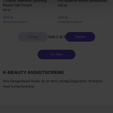
Cicapair Intensive Soothing
Pro Balance Biotics Moisturizer
Repair Gel Cream
100 ml
50 ml
324 kr
243 kr
Normalpris 384 kr
Normalpris 300 kr
Side 1 af 3
Næste
Vis flere
K-BEAUTY ANSIGTSCREME
Hos Bangerhead finder du et stort udvalg Dagcreme, til lavpris
med hurtig levering.