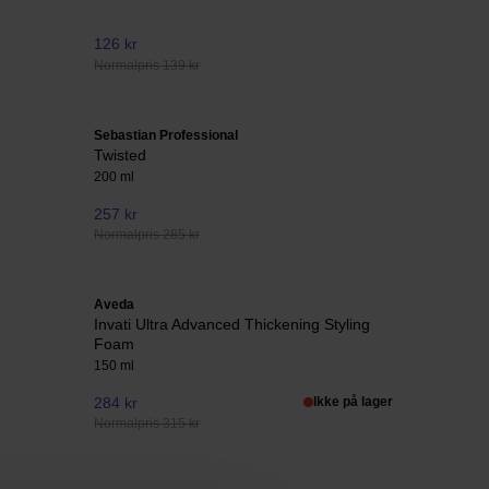
126 kr
Normalpris 139 kr
Sebastian Professional
Twisted
200 ml
257 kr
Normalpris 285 kr
Aveda
Invati Ultra Advanced Thickening Styling
Foam
150 ml
284 kr
Ikke på lager
Normalpris 315 kr