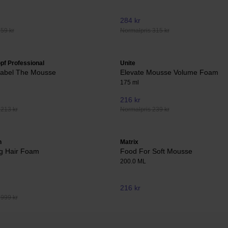
284 kr
59 kr
Normalpris 315 kr
pf Professional
Unite
Label The Mousse
Elevate Mousse Volume Foam
175 ml
216 kr
 213 kr
Normalpris 239 kr
h
Matrix
ng Hair Foam
Food For Soft Mousse
200.0 ML
216 kr
 999 kr