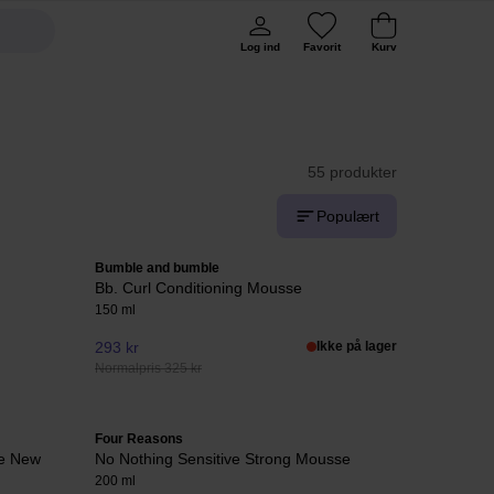
Log ind
Favorit
Kurv
55 produkter
Populært
Bumble and bumble
Bb. Curl Conditioning Mousse
150 ml
293 kr
Ikke på lager
Normalpris 325 kr
Four Reasons
se New
No Nothing Sensitive Strong Mousse
200 ml