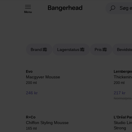
Menu
Brand
Lagerstatus
Pris
Bevidst
Evo
Lernberger
Macgyver Mousse
Thickeni
200 ml
200 ml
246 kr
217 kr
Normalpris
R+Co
L'Oréal Pa
Chiffon Styling Mousse
Studio Li
Strong
165 ml