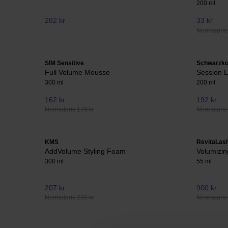
200 ml
282 kr
33 kr
Normalpris 
SIM Sensitive
Schwarzko
Full Volume Mousse
Session 
300 ml
200 ml
162 kr
192 kr
Normalpris 179 kr
Normalpris
KMS
RevitaLas
AddVolume Styling Foam
Volumizi
300 ml
55 ml
207 kr
900 kr
Normalpris 230 kr
Normalpris