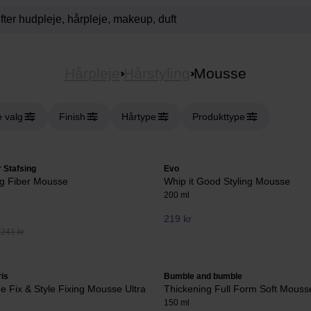
Hårpleje
Hårstyling
Mousse
e valg
Finish
Hårtype
Produkttype
 Stafsing
Evo
ng Fiber Mousse
Whip it Good Styling Mousse
200 ml
219 kr
 241 kr
ris
Bumble and bumble
ne Fix & Style Fixing Mousse Ultra
Thickening Full Form Soft Mous
150 ml