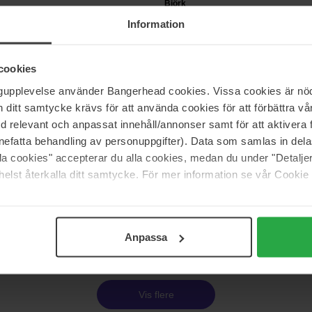
Björk
FORMA HÖJD
Information
200 ml
Ikke på lager
179 kr
cookies
ngupplevelse använder Bangerhead cookies. Vissa cookies är nöd
itt samtycke krävs för att använda cookies för att förbättra vår
IGK
med relevant och anpassat innehåll/annonser samt för att aktiver
ng Thickening Mousse
Big Time Volume and Thickening 
Mousse
nefatta behandling av personuppgifter). Data som samlas in del
180 ml
alla cookies" accepterar du alla cookies, medan du under "Detal
elst återkalla ditt samtycke. För mer information se vår Cookie
245 kr
 259 kr
Side 1 af 3
Næste
Anpassa
Vis flere