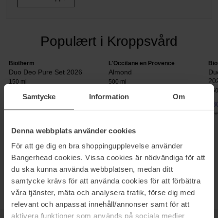
Populært i Kroppsvård
Biotherm
L'Occitane en Provence
Bio
Duo Deo Pure Set 2026
Almond
Du
20
150 ml
500 ml
150
Samtycke
Information
Om
180 kr
196 kr
180
Normalpris 232 kr
Normalpris 318 kr
Nor
Denna webbplats använder cookies
BADETILBEHØR
För att ge dig en bra shoppingupplevelse använder
Bangerhead cookies. Vissa cookies är nödvändiga för att
Hos Bangerhead finder du et stort udvalg Badesalt, til lavpris med
du ska kunna använda webbplatsen, medan ditt
hurtig levering.
samtycke krävs för att använda cookies för att förbättra
våra tjänster, mäta och analysera trafik, förse dig med
relevant och anpassat innehåll/annonser samt för att
aktivera funktioner som används på sociala medier