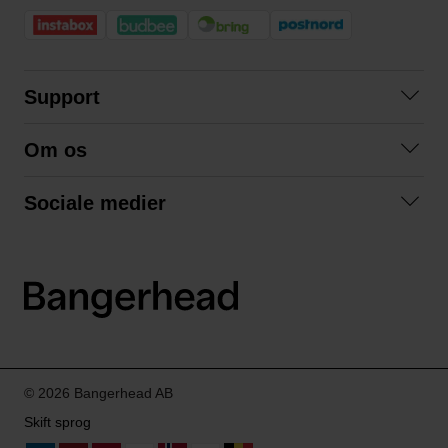
Support
Kontakt os
Om os
Spørgsmål og svar
Om os
Betingelser
Sociale medier
Samarbejd med os
Returnering
Facebook
Bæredygtighed
Privatlivspolitik
Instagram
LinkedIn
© 2026 Bangerhead AB
Skift sprog