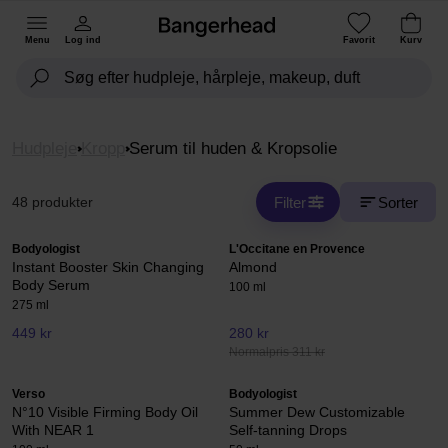
Menu
Log ind
Favorit
Kurv
Hudpleje
Kropp
Serum til huden & Kropsolie
Filter
Sorter
48 produkter
Bodyologist
L'Occitane en Provence
Instant Booster Skin Changing
Almond
Body Serum
100 ml
275 ml
449 kr
280 kr
Normalpris 311 kr
Verso
Bodyologist
N°10 Visible Firming Body Oil
Summer Dew Customizable
With NEAR 1
Self-tanning Drops