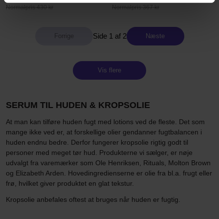
Normalpris 430 kr
Normalpris 367 kr
Side 1 af 2
Næste
Vis flere
SERUM TIL HUDEN & KROPSOLIE
At man kan tilføre huden fugt med lotions ved de fleste. Det som
mange ikke ved er, at forskellige olier gendanner fugtbalancen i
huden endnu bedre. Derfor fungerer kropsolie rigtig godt til
personer med meget tør hud. Produkterne vi sælger, er nøje
udvalgt fra varemærker som Ole Henriksen, Rituals, Molton Brown
og Elizabeth Arden. Hovedingredienserne er olie fra bl.a. frugt eller
frø, hvilket giver produktet en glat tekstur.
Kropsolie anbefales oftest at bruges når huden er fugtig.