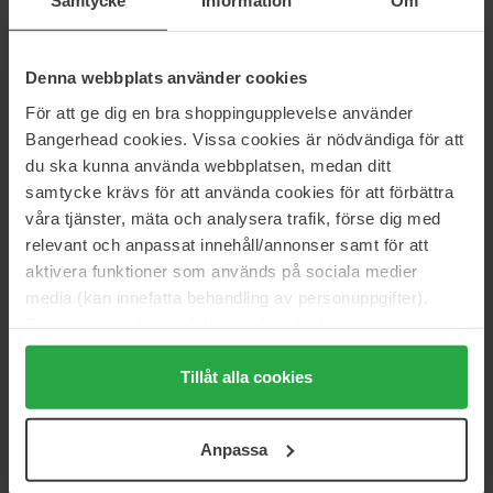
Samtycke
Information
Om
Rio Sunset Bronze Glow Oil
Salicylic Acid 0.5% Body Serum
75 ml
240 ml
269 kr
179 kr
Denna webbplats använder cookies
För att ge dig en bra shoppingupplevelse använder
KORRES
Clarins
Bangerhead cookies. Vissa cookies är nödvändiga för att
Santorini Grape Body Milk
Tonic Body Treatment Oil
du ska kunna använda webbplatsen, medan ditt
200 ml
100 ml
samtycke krävs för att använda cookies för att förbättra
104 kr
Ikke på lager
370 kr
våra tjänster, mäta och analysera trafik, förse dig med
Normalpris 125 kr
Normalpris 411 kr
relevant och anpassat innehåll/annonser samt för att
aktivera funktioner som används på sociala medier
Maria Åkerberg
Maria Åkerberg
Royal Body Oil
Magnesium Oil
media (kan innefatta behandling av personuppgifter).
125 ml
125 ml
Data som samlas in delas med cookieleverantören.
194 kr
113 kr
Genom att trycka på "Tillåt alla cookies" accepterar du
Normalpris 215 kr
Normalpris 125 kr
alla cookies, medan du under "Detaljer" kan anpassa
Tillåt alla cookies
användningen av cookies. Du kan när som helst återkalla
MANTLE
Nuxe
ditt samtycke. För mer information se vår Cookie Policy
The Body Retinoil
Huile Prodigieuse
Anpassa
samt vår Integritetspolicy.
100 ml
100 ml
387 kr
306 kr