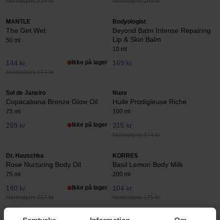
Normalpris 318 kr
Normalpris 165 kr
MANTLE
Bodyologist
The Get Wet
Beyond Balm Intense Repairing
Lip & Skin Balm
50 ml
10 ml
144 kr
Ikke på lager
169 kr
Normalpris 174 kr
Sol de Janeiro
Nuxe
Copacabana Bronze Glow Oil
Huile Prodigieuse Riche
75 ml
100 ml
269 kr
Ikke på lager
315 kr
Normalpris 374 kr
Dr. Hauschka
KORRES
Rose Nurturing Body Oil
Basil Lemon Body Milk
75 ml
200 ml
180 kr
Ikke på lager
104 kr
Normalpris 217 kr
Normalpris 125 kr
Sol de Janeiro
The Ordinary