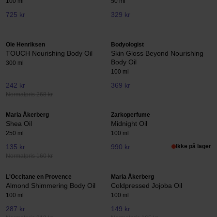
100 ml
50 ml
725 kr
329 kr
Ole Henriksen
Bodyologist
TOUCH Nourishing Body Oil
Skin Gloss Beyond Nourishing
Body Oil
300 ml
100 ml
242 kr
369 kr
Normalpris 268 kr
Maria Åkerberg
Zarkoperfume
Shea Oil
Midnight Oil
250 ml
100 ml
135 kr
990 kr
Ikke på lager
Normalpris 160 kr
L'Occitane en Provence
Maria Åkerberg
Almond Shimmering Body Oil
Coldpressed Jojoba Oil
100 ml
100 ml
287 kr
149 kr