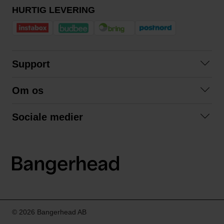
HURTIG LEVERING
Support
Kontakt os
Om os
Spørgsmål og svar
Om os
Betingelser
Sociale medier
Samarbejd med os
Returnering
Facebook
Bæredygtighed
Privatlivspolitik
Instagram
LinkedIn
© 2026 Bangerhead AB