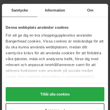
Samtycke
Information
Om
Burt's Bees
Burt's Bees
Mini Handcream
Naturally Nourishing
28,3 g
170 ml
81 kr
126 kr
Ikke på lager
Denna webbplats använder cookies
Normalpris 89 kr
Normalpris 139 kr
För att ge dig en bra shoppingupplevelse använder
Bangerhead cookies. Vissa cookies är nödvändiga för att
Burt's Bees
Replenishing Lip Balm with
du ska kunna använda webbplatsen, medan ditt
Pomegranate Oil
samtycke krävs för att använda cookies för att förbättra
4.25 g
våra tjänster, mäta och analysera trafik, förse dig med
36 kr
Ikke på lager
relevant och anpassat innehåll/annonser samt för att
Normalpris 39 kr
aktivera funktioner som används på sociala medier
media (kan innefatta behandling av personuppgifter).
BURT'S BEES
Data som samlas in delas med cookieleverantören.
Genom att trycka på "Tillåt alla cookies" accepterar du
Burt's Bees producerer naturlige beautyprodukter til hele kroppen,
alla cookies, medan du under "Detaljer" kan anpassa
Tillåt alla cookies
og de er fri for sulfater, parabener og syntetiske dufte. Produkterne
er blevet certificeret af Natural Products Association - en
användningen av cookies. Du kan när som helst återkalla
organisation, der ligesom Burt's Bees aktivt arbejder for en
ditt samtycke. För mer information se vår Cookie Policy
grønnere verden. Fokuspunktet er de ingredienser, der kommer