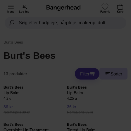
Menu
Log ind
Favorit
Kurv
Burt's Bees
Burt's Bees
Filter
Sorter
13 produkter
Burt's Bees
Burt's Bees
Lip Balm
Lip Balm
4,2 g
4,25 g
36 kr
36 kr
Normalpris 39 kr
Normalpris 39 kr
Burt's Bees
Burt's Bees
Overnight Lip Treatment
Tinted Lip Balm