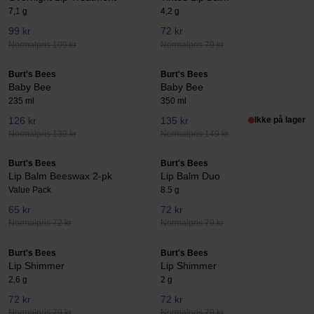
7,1 g
4,2 g
99 kr
72 kr
Normalpris 109 kr
Normalpris 79 kr
Burt's Bees
Burt's Bees
Baby Bee
Baby Bee
235 ml
350 ml
126 kr
135 kr
Ikke på lager
Normalpris 139 kr
Normalpris 149 kr
Burt's Bees
Burt's Bees
Lip Balm Beeswax 2-pk
Lip Balm Duo
Value Pack
8.5 g
65 kr
72 kr
Normalpris 72 kr
Normalpris 79 kr
Burt's Bees
Burt's Bees
Lip Shimmer
Lip Shimmer
2,6 g
2 g
72 kr
72 kr
Normalpris 79 kr
Normalpris 79 kr