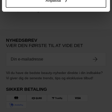
Anpassa
samt vår Integritetspolicy.
fra bien, såsom bivoks og honning, der indeholder masser af
vitaminer, mineraler og antioxidanter.
NYHEDSBREV
VÆR DEN FØRSTE TIL AT VIDE DET
Vil du have de bedste beauty-nyheder direkte i din indbakke?
Vi giver dig de seneste trends, tips og eksklusive tilbud!
SIKKER BETALING