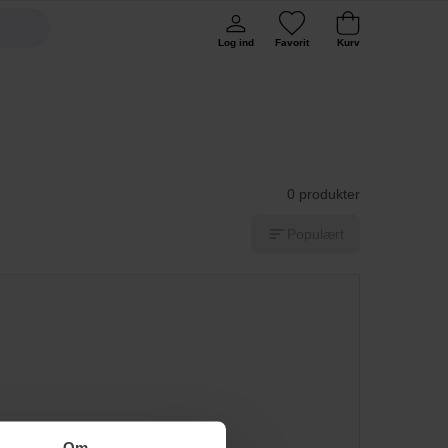
Log ind
Favorit
Kurv
0 produkter
Populært
Om