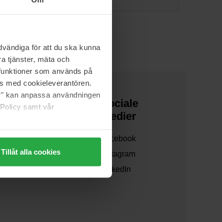
vändiga för att du ska kunna
a tjänster, mäta och
a funktioner som används på
as med cookieleverantören.
jer" kan anpassa användningen
Om os
Sociale
 Policy samt vår
medier
Om os
Facebook
Samarbejd med os
Tillåt alla cookies
Instagram
Bæredygtighed
LinkedIn