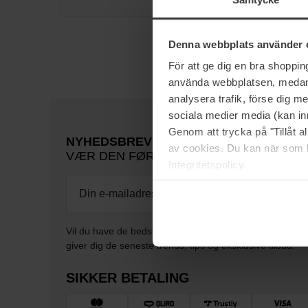
Denna webbplats använder 
För att ge dig en bra shoppi
använda webbplatsen, medan d
analysera trafik, förse dig 
sociala medier media (kan in
Genom att trycka på "Tillåt 
NYHEDSBREV
av cookies. Du kan när som h
VÆR DEN FØRSTE TIL AT VIDE DET
Integritetspolicy.
Vil du have de bedste beauty-nyheder direkte i din indb
giver dig de seneste trends, tips og eksklusive tilbud!
SIKKER BETALING