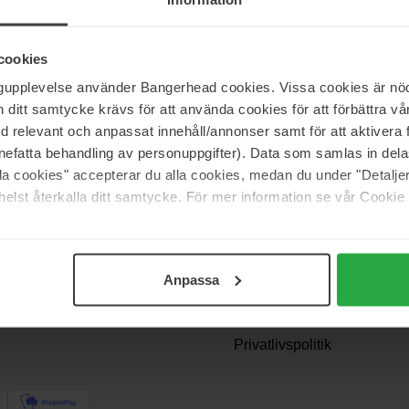
cookies
ngupplevelse använder Bangerhead cookies. Vissa cookies är nöd
itt samtycke krävs för att använda cookies för att förbättra vår
med relevant och anpassat innehåll/annonser samt för att aktiver
nefatta behandling av personuppgifter). Data som samlas in del
alla cookies" accepterar du alla cookies, medan du under "Detal
Support
elst återkalla ditt samtycke. För mer information se vår Cookie
Kontakt os
Spørgsmål og svar
Anpassa
Betingelser
akke? Vi
Returnering
Privatlivspolitik