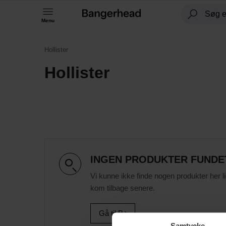
Menu
Hollister
Hollister
INGEN PRODUKTER FUNDE
Vi kunne ikke finde nogen produkter her l
kom tilbage senere.
Gå til B
Samtycke