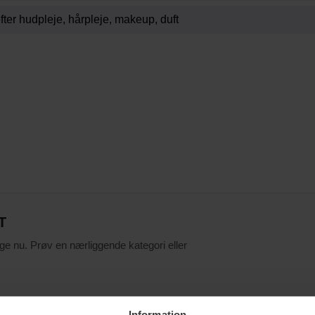
T
ige nu. Prøv en nærliggende kategori eller
Information