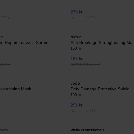
270 kr
 290 kr
Normalpris 300 kr
ris
Nioxin
ond Repair Leave in Serum
Anti-Breakage Strengthening Ma
150 ml
185 kr
 104 kr
Normalpris 205 kr
Joico
 Nourishing Mask
Defy Damage Protective Shield
100 ml
251 kr
Normalpris 278 kr
holm
Wella Professionals