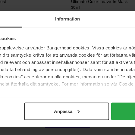
ost
Ultimate Color Leave-In Mask
30 ml
171 kr
Information
Normalpris 189 kr
cookies
essionals
Aveda
ngupplevelse använder Bangerhead cookies. Vissa cookies är nöd
esh Mask
Nutriplenish Masque Deep Moist
25 ml
itt samtycke krävs för att använda cookies för att förbättra vår
med relevant och anpassat innehåll/annonser samt för att aktiver
nefatta behandling av personuppgifter). Data som samlas in del
95 kr
 169 kr
Normalpris 105 kr
alla cookies" accepterar du alla cookies, medan du under "Detal
elst återkalla ditt samtycke. För mer information se vår Cookie
Side 1 af 7
Næste
Anpassa
Vis flere