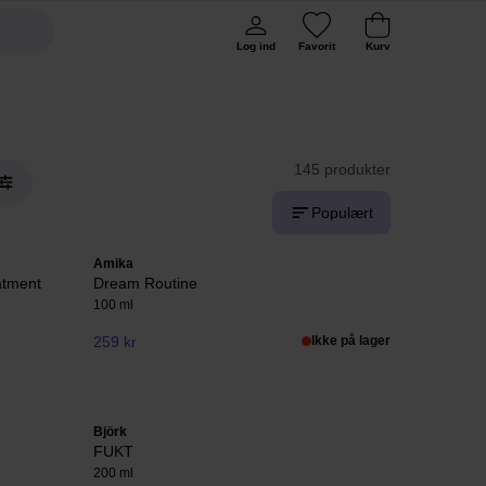
Log ind
Favorit
Kurv
145 produkter
Populært
Amika
atment
Dream Routine
100 ml
259 kr
Ikke på lager
Björk
FUKT
200 ml