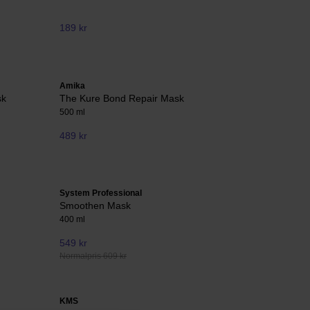
189 kr
Amika
sk
The Kure Bond Repair Mask
500 ml
489 kr
System Professional
Smoothen Mask
400 ml
549 kr
Normalpris 609 kr
KMS