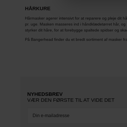
HÅRKURE
Hårmasker agerer intensivt for at reparere og pleje dit
pr. uge. Masken masseres ind i håndklædetørret hår, og s
styrker dit håre, for at forebygge spaltede spidser og ska
På Bangerhead finder du et bredt sortiment af masker f
NYHEDSBREV
VÆR DEN FØRSTE TIL AT VIDE DET