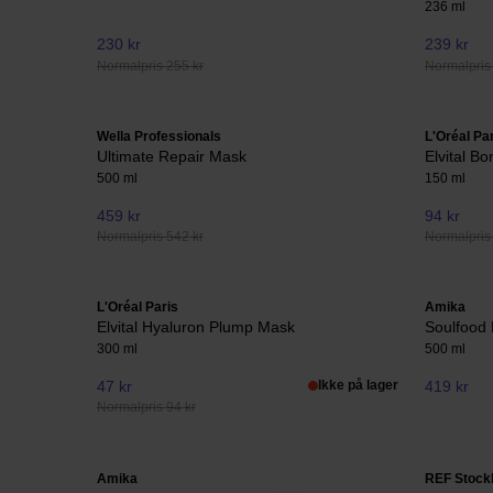
236 ml
230 kr
239 kr
Normalpris 255 kr
Normalpris
Wella Professionals
L'Oréal Pa
Ultimate Repair Mask
Elvital B
500 ml
150 ml
459 kr
94 kr
Normalpris 542 kr
Normalpris
L'Oréal Paris
Amika
Elvital Hyaluron Plump Mask
Soulfood
300 ml
500 ml
47 kr
Ikke på lager
419 kr
Normalpris 94 kr
Amika
REF Stock