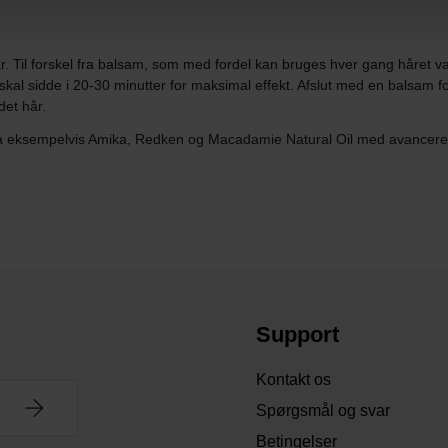
 hår. Til forskel fra balsam, som med fordel kan bruges hver gang håre
kal sidde i 20-30 minutter for maksimal effekt. Afslut med en balsam f
det hår.
ra eksempelvis Amika, Redken og Macadamie Natural Oil med avancered
Support
Kontakt os
Spørgsmål og svar
Betingelser