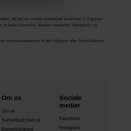
t vaskes, så bør en maske maksimalt anvendes 2-3 gange
or at lukke hårstrået. Masken beskytter, blødgører og
e sammensætninger til alle hårtyper eller hårproblemer.
Om os
Sociale
medier
Om os
Facebook
Samarbejd med os
Instagram
Bæredygtighed