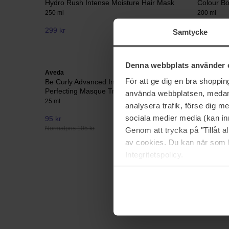
Hydro Rush Intense Moisture Hair Mask
Colour Bo
250 ml
200 ml
299 kr
221 kr
Samtycke
Denna webbplats använder 
Aveda
Wella Prof
För att ge dig en bra shoppi
Be Curly Advanced Intensive Curl
Color Fr
Perfecting Masque Travel
150 ml
använda webbplatsen, medan d
25 ml
analysera trafik, förse dig 
sociala medier media (kan in
95 kr
Ikke på lager
153 kr
Normalpris 105 kr
Normalpris
Genom att trycka på "Tillåt 
av cookies. Du kan när som h
Integritetspolicy.