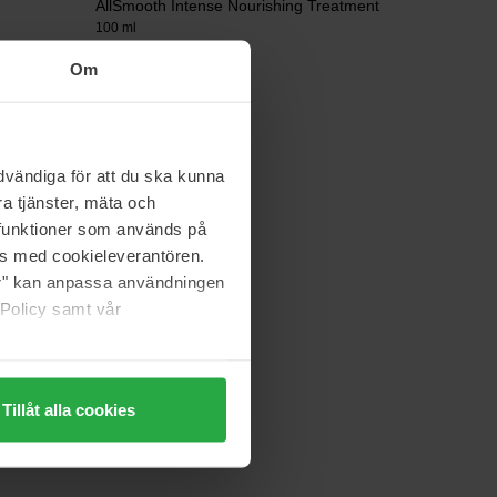
AllSmooth Intense Nourishing Treatment
100 ml
140 kr
Om
Normalpris 155 kr
Ayunche
vändiga för att du ska kunna
ure
Derma Calming Mask
200 ml
a tjänster, mäta och
a funktioner som används på
as med cookieleverantören.
360 kr
Normalpris 399 kr
jer" kan anpassa användningen
 Policy samt vår
Tillåt alla cookies