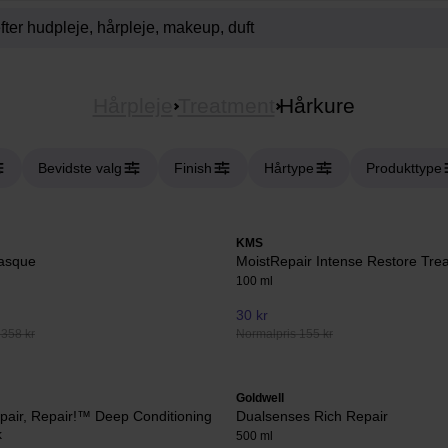
Hårpleje
Treatment
Hårkure
Bevidste valg
Finish
Hårtype
Produkttype
KMS
asque
MoistRepair Intense Restore Tre
100 ml
30 kr
 358 kr
Normalpris 155 kr
Goldwell
pair, Repair!™ Deep Conditioning
Dualsenses Rich Repair
k
500 ml