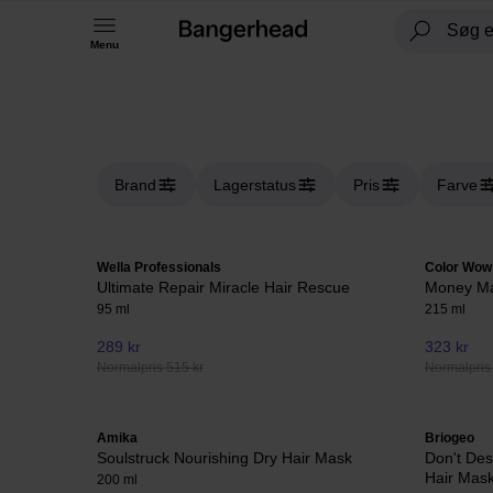
Menu
Brand
Lagerstatus
Pris
Farve
Wella Professionals
Color Wow
Ultimate Repair Miracle Hair Rescue
Money M
95 ml
215 ml
289 kr
323 kr
Normalpris 515 kr
Normalpris
Amika
Briogeo
Soulstruck Nourishing Dry Hair Mask
Don't Des
Hair Mas
200 ml