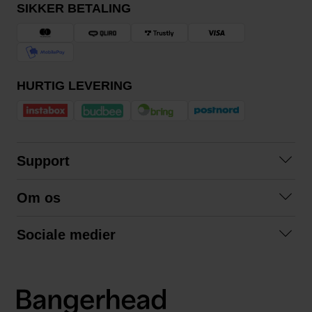
SIKKER BETALING
HURTIG LEVERING
Support
Kontakt os
Om os
Spørgsmål og svar
Om os
Betingelser
Sociale medier
Samarbejd med os
Returnering
Facebook
Bæredygtighed
Privatlivspolitik
Instagram
LinkedIn