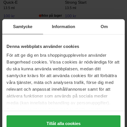
Quick-E
Strong Start
13.5 ml
13.5 ml
100 kr
Ikke på lager
100 kr
Normalpris 111 kr
Normalpris 111 kr
Samtycke
Information
Om
Essie
OPI
Top Coat Gel Setter
Gel Plump Effect
13 ml
15 ml
Denna webbplats använder cookies
100 kr
Ikke på lager
135 kr
Ikke på lager
För att ge dig en bra shoppingupplevelse använder
Normalpris 111 kr
Normalpris 160 kr
Bangerhead cookies. Vissa cookies är nödvändiga för att
du ska kunna använda webbplatsen, medan ditt
OPI
OPI
Matte Top Coat
Mirror Shine
samtycke krävs för att använda cookies för att förbättra
15 ml
15 ml
våra tjänster, mäta och analysera trafik, förse dig med
99 kr
135 kr
relevant och anpassat innehåll/annonser samt för att
Normalpris 118 kr
Normalpris 160 kr
aktivera funktioner som används på sociala medier
media (kan innefatta behandling av personuppgifter).
OPI
Data som samlas in delas med cookieleverantören.
RapiDry™ Top Coat
Genom att trycka på "Tillåt alla cookies" accepterar du
15 ml
alla cookies, medan du under "Detaljer" kan anpassa
Tillåt alla cookies
135 kr
Ikke på lager