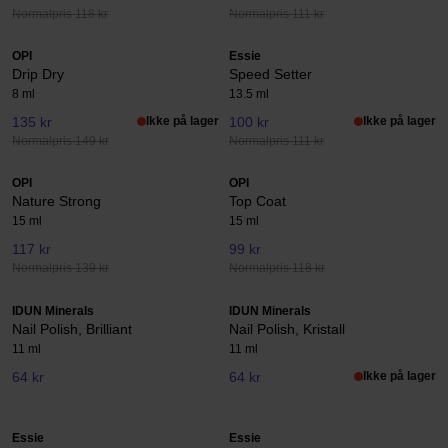
Normalpris 118 kr
Normalpris 111 kr
OPI
Essie
Drip Dry
Speed Setter
8 ml
13.5 ml
135 kr
Ikke på lager
100 kr
Ikke på lager
Normalpris 149 kr
Normalpris 111 kr
OPI
OPI
Nature Strong
Top Coat
15 ml
15 ml
117 kr
99 kr
Normalpris 139 kr
Normalpris 118 kr
IDUN Minerals
IDUN Minerals
Nail Polish, Brilliant
Nail Polish, Kristall
11 ml
11 ml
64 kr
64 kr
Ikke på lager
Essie
Essie