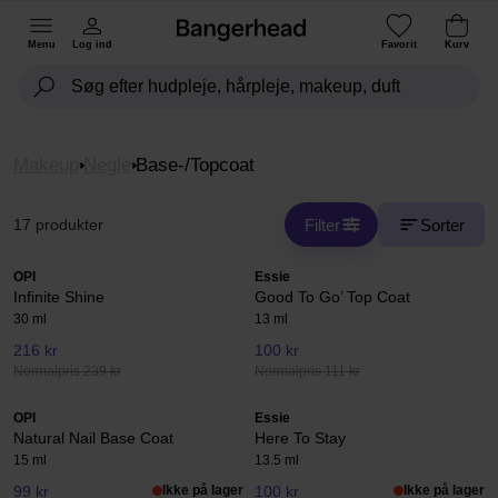
Menu
Log ind
Favorit
Kurv
Makeup
Negle
Base-/Topcoat
Filter
Sorter
17 produkter
OPI
Essie
Infinite Shine
Good To Go’ Top Coat
30 ml
13 ml
216 kr
100 kr
Normalpris 239 kr
Normalpris 111 kr
OPI
Essie
Natural Nail Base Coat
Here To Stay
15 ml
13.5 ml
99 kr
Ikke på lager
100 kr
Ikke på lager