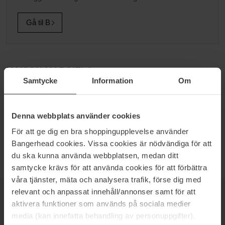
Gå til B
MAISON MARGIELA
Samtycke
Information
Om
Maison Margiela er et fransk luksusbrand fra 1988, som er kendt
for at være avantgardistisk samt for sit kulturelle design. Brandet
står bag serier med tidløse parfumer til både mænd og kvinder, og
Denna webbplats använder cookies
ved at man imiterer genkendelige minder, stunder og fantasier,
bliver vores livshistorie afspejlet i den enkelte duft. Find ud af,
För att ge dig en bra shoppingupplevelse använder
hvilken REPLICA der fortæller netop din historie...
Bangerhead cookies. Vissa cookies är nödvändiga för att
du ska kunna använda webbplatsen, medan ditt
samtycke krävs för att använda cookies för att förbättra
våra tjänster, mäta och analysera trafik, förse dig med
relevant och anpassat innehåll/annonser samt för att
NYHEDSBREV
aktivera funktioner som används på sociala medier
VÆR DEN FØRSTE TIL AT VIDE DET
media (kan innefatta behandling av personuppgifter).