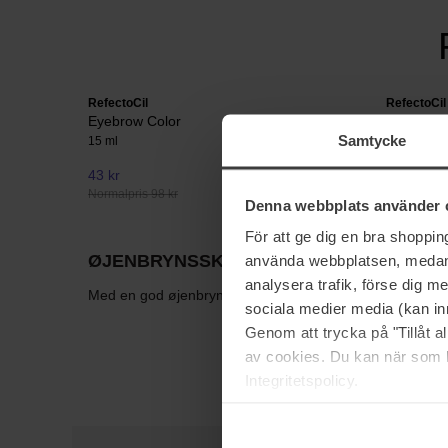
RefectoCil
RefectoCil
Eyebrow Color
Oxidant 3
Samtycke
15 ml
100 ml
43 kr
63 kr
Normalpris 98 kr
Normalpris 
Denna webbplats använder 
För att ge dig en bra shoppi
ØJENBRYNSSKYGGE
använda webbplatsen, medan d
analysera trafik, förse dig 
Med en god øjenbrynsskygge kan du skabe skarpe markering
sociala medier media (kan in
Genom att trycka på "Tillåt 
av cookies. Du kan när som h
Integritetspolicy.