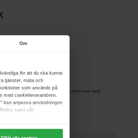
k
Om
vändiga för att du ska kunna
a tjänster, mäta och
a funktioner som används på
let her på Bangerhead – for perfekte bryn hver dag!
as med cookieleverantören.
jer" kan anpassa användningen
 Policy samt vår
Tillåt alla cookies