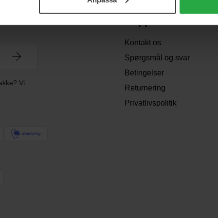
Support
Kontakt os
Spørgsmål og svar
Betingelser
akke? Vi
Returnering
Privatlivspolitik