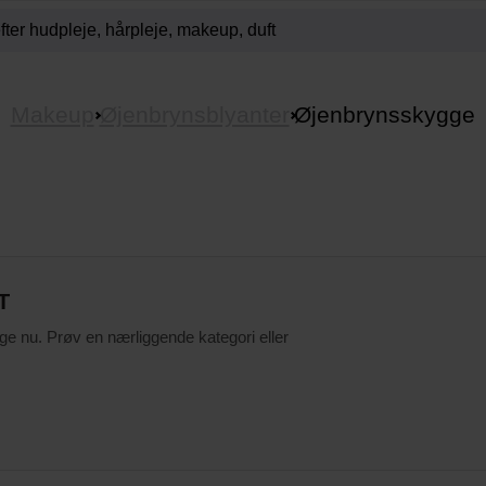
Makeup
Øjenbrynsblyanter
Øjenbrynsskygge
T
ige nu. Prøv en nærliggende kategori eller