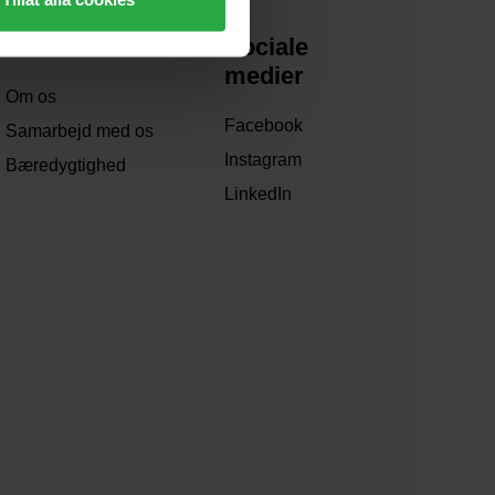
Om os
Sociale
medier
Om os
Facebook
Samarbejd med os
Instagram
Bæredygtighed
LinkedIn