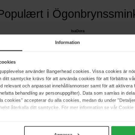
Populært i Ögonbrynssmin
IsaDora
% Liquid
The Brow Fix Tinted Eyebrow Gel
Information
3,5 ml
90 kr
70 kr
Normalpris 103 kr
cookies
ngupplevelse använder Bangerhead cookies. Vissa cookies är nöd
itt samtycke krävs för att använda cookies för att förbättra vår
med relevant och anpassat innehåll/annonser samt för att aktiver
er eller et elegant og naturligt look. Find din favoritnuance eller pa
nefatta behandling av personuppgifter). Data som samlas in del
alla cookies" accepterar du alla cookies, medan du under "Detal
elst återkalla ditt samtycke. För mer information se vår Cookie
Anpassa