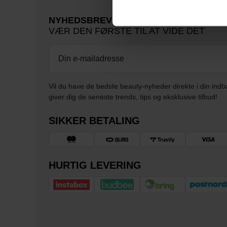
NYHEDSBREV
VÆR DEN FØRSTE TIL AT VIDE DET
Vil du have de bedste beauty-nyheder direkte i din indb
giver dig de seneste trends, tips og eksklusive tilbud!
SIKKER BETALING
HURTIG LEVERING