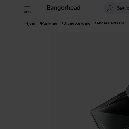
Menu
Angel Fantasm
Hjem
Parfume
Dameparfume