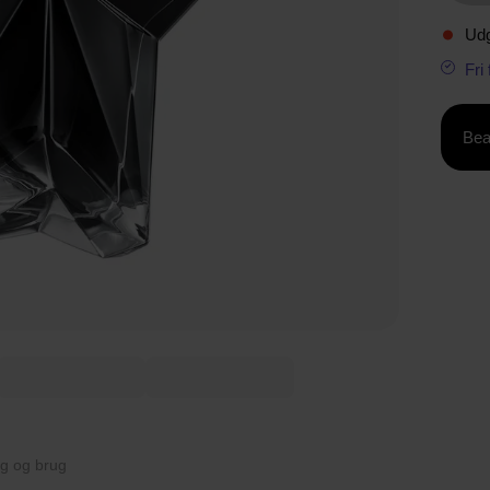
Ud
Fri
Bea
g og brug