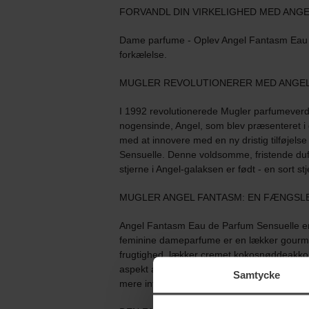
FORVANDL DIN VIRKELIGHED MED ANG
Dame parfume - Oplev Angel Fantasm Eau d
forkælelse.
MUGLER REVOLUTIONERER MED ANGEL
I 1992 revolutionerede Mugler parfumever
nogensinde, Angel, som blev præsenteret i d
med at innovere med en ny dristig tilføjel
Sensuelle. Denne voldsomme, fristende duft 
stjerne i Angel-galaksen er født - en sort 
MUGLER ANGEL FANTASM: EN FÆNGS
Angel Fantasm Eau de Parfum Sensuelle er 
feminine dameparfume er en lækker gourman
frugtighed, lækker cremet kokosnøddeakkord
aspekt af den oprindelige Angel er udvidet 
Samtycke
mere intens og fængslende oplevelse.