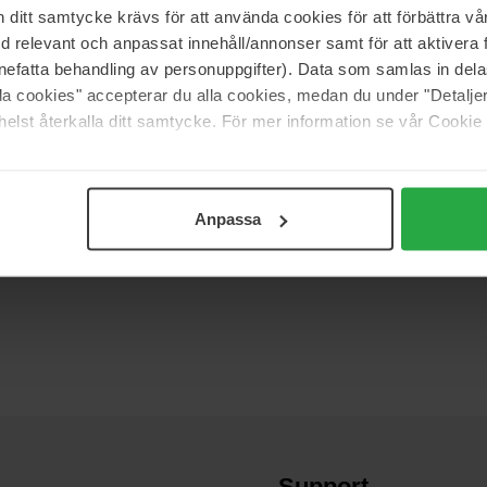
itt samtycke krävs för att använda cookies för att förbättra vår
med relevant och anpassat innehåll/annonser samt för att aktiver
nefatta behandling av personuppgifter). Data som samlas in del
alla cookies" accepterar du alla cookies, medan du under "Detal
elst återkalla ditt samtycke. För mer information se vår Cookie
 (0)
Anpassa
Support