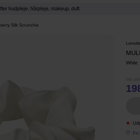
berry Silk Scrunchie
Lenoit
MUL
White
Vejl. pri
19
Ud
Fri