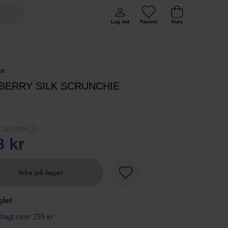
Log ind
Favorit
Kurv
es
BERRY SILK SCRUNCHIE
s 219,00 kr
8 kr
Ikke på lager
Favorit
gået
 fragt over 299 kr