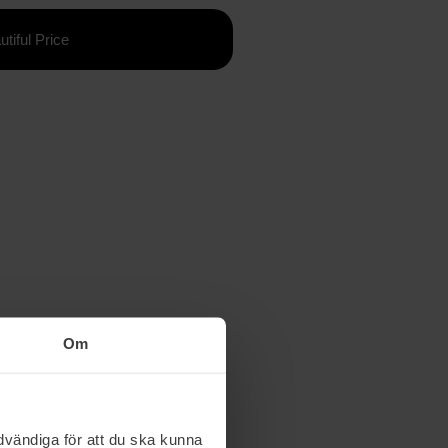
utiful Price
Om
vändiga för att du ska kunna