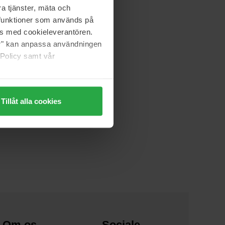
a tjänster, mäta och
a funktioner som används på
as med cookieleverantören.
jer" kan anpassa användningen
 Policy samt vår
Tillåt alla cookies
Om os
Sociale