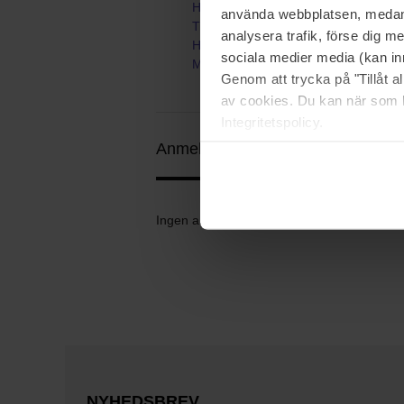
Hjem
använda webbplatsen, medan d
Tilbehør
analysera trafik, förse dig 
Hårbånd & Håraccessories
sociala medier media (kan in
Mulberry Silk Scrunchie
Genom att trycka på "Tillåt 
av cookies. Du kan när som h
Integritetspolicy.
Anmeldelser (0)
Spørgsmål og svar
Ingen anmeldelser endnu
NYHEDSBREV