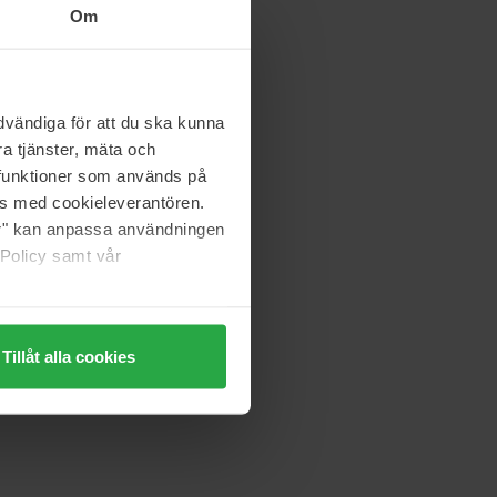
Om
vändiga för att du ska kunna
a tjänster, mäta och
a funktioner som används på
as med cookieleverantören.
jer" kan anpassa användningen
 Policy samt vår
Tillåt alla cookies