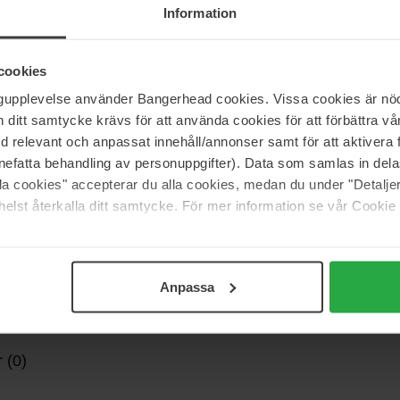
Information
res pilfer krympet rektangulær ramme vil beskytte dig
e perfekt skulpturerede øjenbryn. Disse solbriller har et
skrete LE Specs metalnøgleoplysninger på begge ark. Klar i
rke linser. Lavet af BPA-fri polymerplast med split-
cookies
ngupplevelse använder Bangerhead cookies. Vissa cookies är nöd
itt samtycke krävs för att använda cookies för att förbättra vår
med relevant och anpassat innehåll/annonser samt för att aktiver
nefatta behandling av personuppgifter). Data som samlas in del
alla cookies" accepterar du alla cookies, medan du under "Detal
elst återkalla ditt samtycke. För mer information se vår Cookie
Anpassa
 (0)