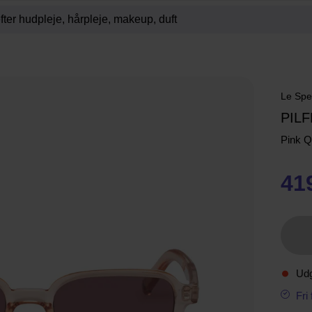
Le Spe
PIL
Pink 
41
Ud
Fri