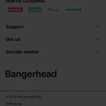
HURTIG LEVERING
Support
Kontakt os
Om os
Spørgsmål og svar
Om os
Betingelser
Sociale medier
Samarbejd med os
Returnering
Facebook
Bæredygtighed
Privatlivspolitik
Instagram
LinkedIn
© 2026 Bangerhead AB
Skift sprog