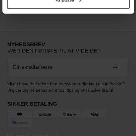
Integritetspolicy.
Ingen anmeldelser endnu
NYHEDSBREV
VÆR DEN FØRSTE TIL AT VIDE DET
Vil du have de bedste beauty-nyheder direkte i din indbakke?
Vi giver dig de seneste trends, tips og eksklusive tilbud!
SIKKER BETALING