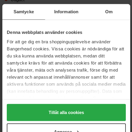
Fri fragt over 299 kr
Samtycke
Information
Om
Information
Denna webbplats använder cookies
För att ge dig en bra shoppingupplevelse använder
Størrelse: 1 pcs
Bangerhead cookies. Vissa cookies är nödvändiga för att
Varenummer: 113758
du ska kunna använda webbplatsen, medan ditt
samtycke krävs för att använda cookies för att förbättra
Kategorier:
våra tjänster, mäta och analysera trafik, förse dig med
Hjem
relevant och anpassat innehåll/annonser samt för att
Tilbehør
aktivera funktioner som används på sociala medier media
Solbriller
(kan innefatta behandling av personuppgifter). Data som
Pilferer Sunglasses
samlas in delas med cookieleverantören. Genom att
trycka på "Tillåt alla cookies" accepterar du alla cookies,
medan du under "Detaljer" kan anpassa användningen av
Tillåt alla cookies
Anmeldelser (0)
Spørgsmål og svar (0)
cookies. Du kan när som helst återkalla ditt samtycke.
För mer information se vår Cookie Policy samt vår
Anpassa