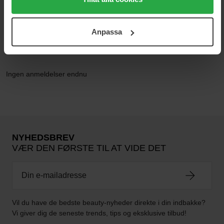
cookies. Du kan när som helst återkalla ditt samtycke.
För mer information se vår Cookie Policy samt vår
Anpassa
Integritetspolicy.
Anmeldelser (0)
Spørgsmål og svar (0)
Ingen anmeldelser endnu
NYHEDSBREV
VÆR DEN FØRSTE TIL AT VIDE DET
Vil du have de bedste beauty-nyheder direkte i din indbakke?
Vi giver dig de seneste trends, tips og eksklusive tilbud!