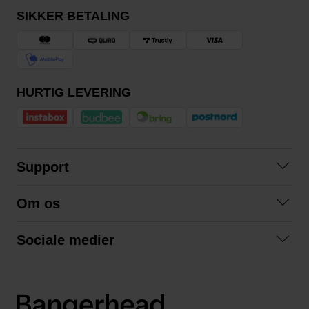
SIKKER BETALING
HURTIG LEVERING
Support
Kontakt os
Om os
Spørgsmål og svar
Om os
Betingelser
Sociale medier
Samarbejd med os
Returnering
Facebook
Bæredygtighed
Privatlivspolitik
Instagram
LinkedIn