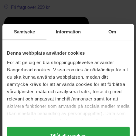
Fri fragt over 299 kr
Beautiful Price
Samtycke
Information
Om
Information
Denna webbplats använder cookies
Byd invisibobble’s nyeste medlem i gruppen velkommen: TWINS.
För att ge dig en bra shoppingupplevelse använder
Inspireret af fortiden, men fremadrettet giver dette innovative
Bangerhead cookies. Vissa cookies är nödvändiga för att
redskab til håret et nostalgisk blik ind i tidløst design. TWINS er
du ska kunna använda webbplatsen, medan ditt
specielt glad for hår og er nemt at tage på og af. Bind bare TWINS
rundt om håret og sno det tæt.
samtycke krävs för att använda cookies för att förbättra
våra tjänster, mäta och analysera trafik, förse dig med
Varenummer: 97114
relevant och anpassat innehåll/annonser samt för att
Kategorier:
aktivera funktioner som används på sociala medier media
(kan innefatta behandling av personuppgifter). Data som
Hjem
samlas in delas med cookieleverantören. Genom att
Tilbehør
trycka på "Tillåt alla cookies" accepterar du alla cookies,
Hårbånd & Håraccessories
medan du under "Detaljer" kan anpassa användningen av
Twins Prima Ballerina
Tillåt alla cookies