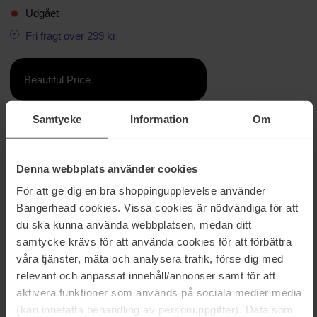
Udgået
Fri fragt over 299 kr
Beautiful Price
Samtycke
Information
Om
Information
Dette sæt, der vækker minder om en svunden tid og giver dit
Denna webbplats använder cookies
humør et boost, indeholder tre pastelfarvede invisibobble
SPRUNCHIE scrunchies.
För att ge dig en bra shoppingupplevelse använder
Bangerhead cookies. Vissa cookies är nödvändiga för att
Denne hårelastik er superelastisk, blød og stofbetrukket og er det
du ska kunna använda webbplatsen, medan ditt
perfekte blikfang til hver dag og alle frisurer. Under det bløde stof
samtycke krävs för att använda cookies för att förbättra
har invisibobble SPRUNCHIE en klassisk ORIGINAL og derfor alle
fordelene fra dette supertalent. Hårelastikken er takket være
våra tjänster, mäta och analysera trafik, förse dig med
spiralformen skånsom mod håret, efterlader ingen mærker og er
relevant och anpassat innehåll/annonser samt för att
nem at tage af.
aktivera funktioner som används på sociala medier media
(kan innefatta behandling av personuppgifter). Data som
Varenummer: 104080