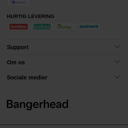
HURTIG LEVERING
Support
Kontakt os
Om os
Spørgsmål og svar
Om os
Betingelser
Sociale medier
Samarbejd med os
Returnering
Facebook
Bæredygtighed
Privatlivspolitik
Instagram
LinkedIn