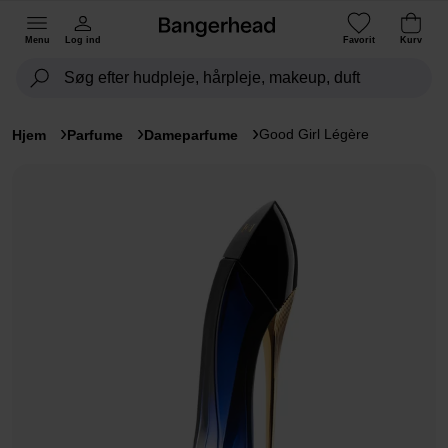
Menu
Log ind
Favorit
Kurv
Good Girl Légère
Hjem
Parfume
Dameparfume