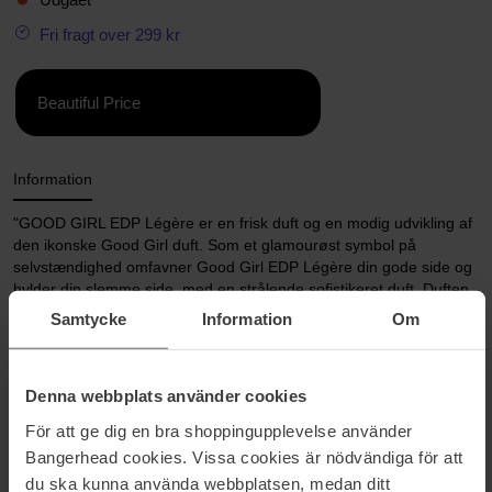
Fri fragt over 299 kr
Beautiful Price
Information
"GOOD GIRL EDP Légère er en frisk duft og en modig udvikling af
den ikonske Good Girl duft. Som et glamourøst symbol på
selvstændighed omfavner Good Girl EDP Légère din gode side og
hylder din slemme side, med en strålende sofistikeret duft. Duften
repræsenterer stærke kvinder og deres livsglæde og genskaber
Samtycke
Information
Om
essensen af en moderne femme fatale. Den er lettere og blidere
end den originale Good Girl duft, og bruger kongelige jasmin
imperial blomster, en blid blomst kendt for sin udsøgte høje
Denna webbplats använder cookies
kvalitet. En mere sofistikeret tonkabønne er svøbt i cremede
trænoter og en sensuel og fløjdsflød aroma af karamel. Flakonen
För att ge dig en bra shoppingupplevelse använder
er en aldrig-før set silhuet, den første flakon i form som en
Bangerhead cookies. Vissa cookies är nödvändiga för att
stilethæl. Sjældent giver parfumeflakoner et så stærkt emotionelt
du ska kunna använda webbplatsen, medan ditt
udtryk som Good Girl flakonen gør. Flakonen udtrykker veltalende