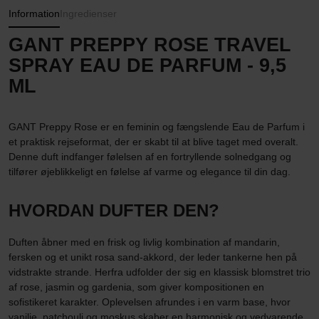
Information
Ingredienser
GANT PREPPY ROSE TRAVEL
SPRAY EAU DE PARFUM - 9,5
ML
GANT Preppy Rose er en feminin og fængslende Eau de Parfum i
et praktisk rejseformat, der er skabt til at blive taget med overalt.
Denne duft indfanger følelsen af en fortryllende solnedgang og
tilfører øjeblikkeligt en følelse af varme og elegance til din dag.
HVORDAN DUFTER DEN?
Duften åbner med en frisk og livlig kombination af mandarin,
fersken og et unikt rosa sand-akkord, der leder tankerne hen på
vidstrakte strande. Herfra udfolder der sig en klassisk blomstret trio
af rose, jasmin og gardenia, som giver kompositionen en
sofistikeret karakter. Oplevelsen afrundes i en varm base, hvor
vanilje, patchouli og moskus skaber en harmonisk og vedvarende