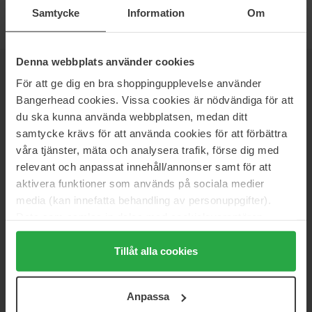
Samtycke
Information
Om
Denna webbplats använder cookies
NYHEDSBREV
För att ge dig en bra shoppingupplevelse använder
VÆR DEN FØRSTE TIL AT VIDE DET
Bangerhead cookies. Vissa cookies är nödvändiga för att
du ska kunna använda webbplatsen, medan ditt
samtycke krävs för att använda cookies för att förbättra
våra tjänster, mäta och analysera trafik, förse dig med
relevant och anpassat innehåll/annonser samt för att
Vil du have de bedste beauty-nyheder direkte i din indbakke?
aktivera funktioner som används på sociala medier
Vi giver dig de seneste trends, tips og eksklusive tilbud!
media (kan innefatta behandling av personuppgifter).
SIKKER BETALING
Data som samlas in delas med cookieleverantören.
Genom att trycka på "Tillåt alla cookies" accepterar du
alla cookies, medan du under "Detaljer" kan anpassa
Tillåt alla cookies
användningen av cookies. Du kan när som helst återkalla
ditt samtycke. För mer information se vår Cookie Policy
HURTIG LEVERING
Anpassa
samt vår Integritetspolicy.