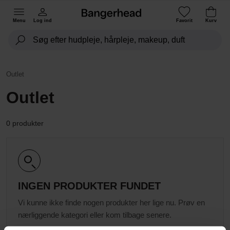
Menu
Log ind
Favorit
Kurv
Outlet
Outlet
0 produkter
INGEN PRODUKTER FUNDET
Vi kunne ikke finde nogen produkter her lige nu. Prøv en
nærliggende kategori eller kom tilbage senere.