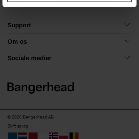
Support
Kontakt os
Om os
Spørgsmål og svar
Om os
Betingelser
Sociale medier
Samarbejd med os
Returnering
Facebook
Bæredygtighed
Privatlivspolitik
Instagram
LinkedIn
© 2026 Bangerhead AB
Skift sprog