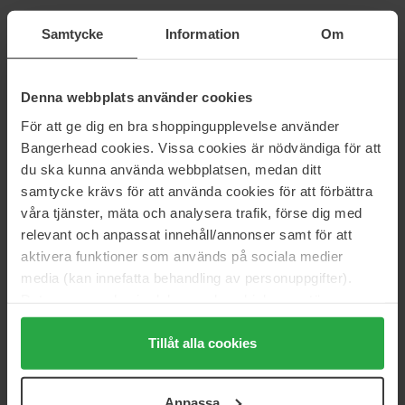
Hickap
Hickap
Samtycke
Information
Om
Bronze Glow Priming Moisturizer
Honey Glow Priming Moisturizer
50 ml
50 ml
206 kr
206 kr
Denna webbplats använder cookies
För att ge dig en bra shoppingupplevelse använder
Hickap
Hickap
Bangerhead cookies. Vissa cookies är nödvändiga för att
Clear Canvas Clarifying Toner
Bronze Glow Serum
du ska kunna använda webbplatsen, medan ditt
150 ml
30 ml
samtycke krävs för att använda cookies för att förbättra
130 kr
206 kr
våra tjänster, mäta och analysera trafik, förse dig med
relevant och anpassat innehåll/annonser samt för att
aktivera funktioner som används på sociala medier
Hickap
Hickap
High Maintenance Hair Serum
Classic Trio Face Set
media (kan innefatta behandling av personuppgifter).
75 ml
3 pcs
Data som samlas in delas med cookieleverantören.
164 kr
261 kr
Genom att trycka på "Tillåt alla cookies" accepterar du
alla cookies, medan du under "Detaljer" kan anpassa
Tillåt alla cookies
användningen av cookies. Du kan när som helst återkalla
Hickap
Hickap
ditt samtycke. För mer information se vår Cookie Policy
The Wonder Base Stick
Ultimate Face Set
Anpassa