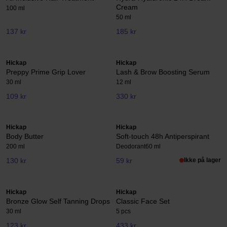
Cream
100 ml
50 ml
137 kr
185 kr
Hickap
Hickap
Preppy Prime Grip Lover
Lash & Brow Boosting Serum
30 ml
12 ml
109 kr
330 kr
Hickap
Hickap
Body Butter
Soft-touch 48h Antiperspirant
200 ml
Deodorant
60 ml
130 kr
59 kr
Ikke på lager
Hickap
Hickap
Bronze Glow Self Tanning Drops
Classic Face Set
30 ml
5 pcs
123 kr
433 kr