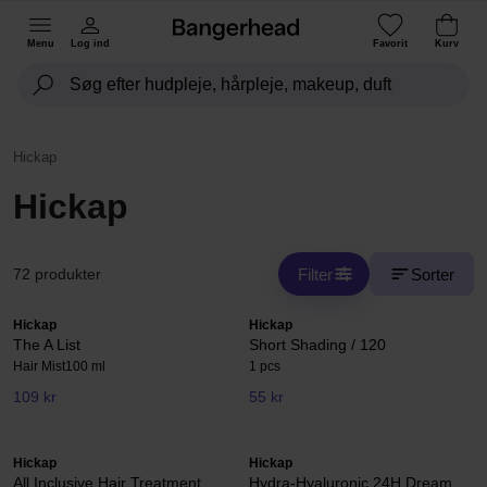
Menu
Log ind
Favorit
Kurv
Hickap
Hickap
Filter
Sorter
72 produkter
Hickap
Hickap
The A List
Short Shading / 120
Hair Mist
100 ml
1 pcs
109 kr
55 kr
Hickap
Hickap
All Inclusive Hair Treatment
Hydra-Hyaluronic 24H Dream