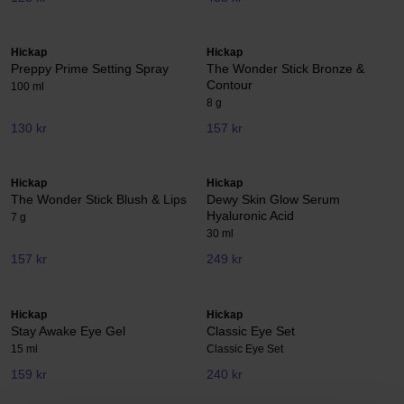
Hickap
Hickap
Preppy Prime Setting Spray
The Wonder Stick Bronze &
Contour
100 ml
8 g
130 kr
157 kr
Hickap
Hickap
The Wonder Stick Blush & Lips
Dewy Skin Glow Serum
Hyaluronic Acid
7 g
30 ml
157 kr
249 kr
Hickap
Hickap
Stay Awake Eye Gel
Classic Eye Set
15 ml
Classic Eye Set
159 kr
240 kr