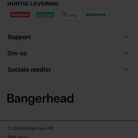
HURTIG LEVERING
Support
Kontakt os
Om os
Spørgsmål og svar
Om os
Betingelser
Sociale medier
Samarbejd med os
Returnering
Facebook
Bæredygtighed
Privatlivspolitik
Instagram
LinkedIn
© 2026 Bangerhead AB
Skift sprog