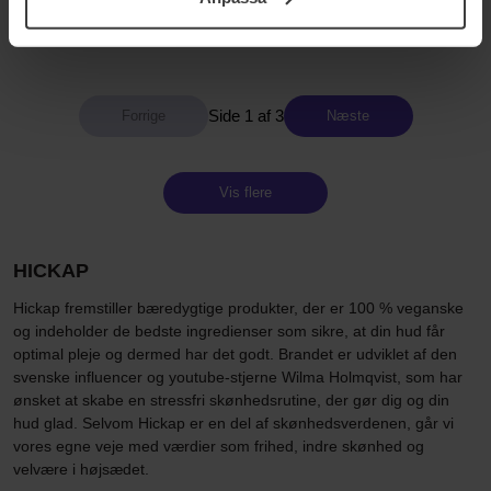
8 g
3 pcs
samt vår Integritetspolicy.
178 kr
275 kr
Side 1 af 3
Næste
Vis flere
HICKAP
Hickap fremstiller bæredygtige produkter, der er 100 % veganske
og indeholder de bedste ingredienser som sikre, at din hud får
optimal pleje og dermed har det godt. Brandet er udviklet af den
svenske influencer og youtube-stjerne Wilma Holmqvist, som har
ønsket at skabe en stressfri skønhedsrutine, der gør dig og din
hud glad. Selvom Hickap er en del af skønhedsverdenen, går vi
vores egne veje med værdier som frihed, indre skønhed og
velvære i højsædet.