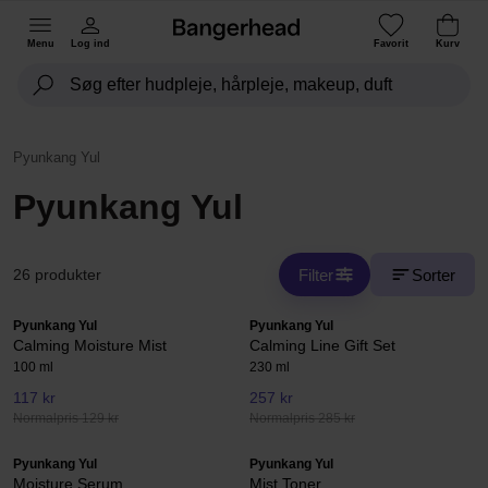
Menu
Log ind
Favorit
Kurv
Pyunkang Yul
Pyunkang Yul
Filter
Sorter
26 produkter
Pyunkang Yul
Pyunkang Yul
Calming Moisture Mist
Calming Line Gift Set
100 ml
230 ml
117 kr
257 kr
Normalpris 129 kr
Normalpris 285 kr
Pyunkang Yul
Pyunkang Yul
Moisture Serum
Mist Toner