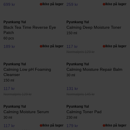
699 kr
Ikke på lager
259 kr
Ikke på lager
Pyunkang Yul
Pyunkang Yul
Black Tea Time Reverse Eye
Calming Deep Moisture Toner
Patch
150 ml
60 pcs
189 kr
Ikke på lager
117 kr
Ikke på lager
Normalpris 129 kr
Pyunkang Yul
Pyunkang Yul
Calming Low pH Foaming
Calming Moisture Repair Balm
Cleanser
30 ml
150 ml
117 kr
131 kr
Normalpris 129 kr
Normalpris 145 kr
Pyunkang Yul
Pyunkang Yul
Calming Moisture Serum
Calming Toner Pad
30 ml
230 ml
117 kr
Ikke på lager
179 kr
Ikke på lager