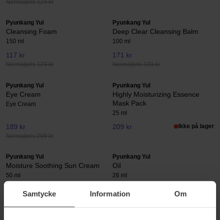
Normalpris 129 kr
Pyunkang Yul
Pyunkang Yul
Cleansing Foam
Deep Clear Cleansing Balm
150 ml
100 ml
117 kr
171 kr
Normalpris 129 kr
Normalpris 189 kr
Pyunkang Yul
Pyunkang Yul
Eye Cream
Highly Moisturizing Essence
Mask Pack
Eye Cream
25 ml
189 kr
209 kr
Ikke på lager
Normalpris 209 kr
Pyunkang Yul
Pyunkang Yul
Moisture Soothing Sun Cream
Oil
50 ml
26 ml
199 kr
180 kr
Samtycke
Information
Om
Normalpris 199 kr
Pyunkang Yul
Pyunkang Yul