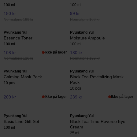
100 ml
100 ml
180 kr
99 kr
Normalpris 199 kr
Normalpris 109 kr
Pyunkang Yul
Pyunkang Yul
Essence Toner
Moisture Ampoule
100 ml
100 ml
108 kr
Ikke på lager
180 kr
Normalpris 120 kr
Normalpris 199 kr
Pyunkang Yul
Pyunkang Yul
Calming Mask Pack
Black Tea Revitalizing Mask
Pack
10 pcs
10 pcs
209 kr
Ikke på lager
239 kr
Ikke på lager
Pyunkang Yul
Pyunkang Yul
Basic Line Gift Set
Black Tea Time Reverse Eye
Cream
100 ml
25 ml