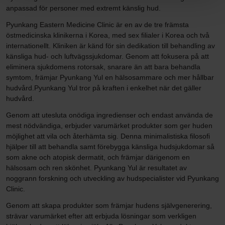
anpassad för personer med extremt känslig hud.
Pyunkang Eastern Medicine Clinic är en av de tre främsta
östmedicinska klinikerna i Korea, med sex filialer i Korea och två
internationellt. Kliniken är känd för sin dedikation till behandling av
känsliga hud- och luftvägssjukdomar. Genom att fokusera på att
eliminera sjukdomens rotorsak, snarare än att bara behandla
symtom, främjar Pyunkang Yul en hälsosammare och mer hållbar
hudvård.Pyunkang Yul tror på kraften i enkelhet när det gäller
hudvård.
Genom att utesluta onödiga ingredienser och endast använda de
mest nödvändiga, erbjuder varumärket produkter som ger huden
möjlighet att vila och återhämta sig. Denna minimalistiska filosofi
hjälper till att behandla samt förebygga känsliga hudsjukdomar så
som akne och atopisk dermatit, och främjar därigenom en
hälsosam och ren skönhet. Pyunkang Yul är resultatet av
noggrann forskning och utveckling av hudspecialister vid Pyunkang
Clinic.
Genom att skapa produkter som främjar hudens självgenerering,
strävar varumärket efter att erbjuda lösningar som verkligen