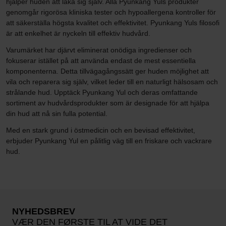
hjälper huden att läka sig själv. Alla Pyunkang Yuls produkter
genomgår rigorösa kliniska tester och hypoallergena kontroller för
att säkerställa högsta kvalitet och effektivitet. Pyunkang Yuls filosofi
är att enkelhet är nyckeln till effektiv hudvård.
Varumärket har djärvt eliminerat onödiga ingredienser och
fokuserar istället på att använda endast de mest essentiella
komponenterna. Detta tillvägagångssätt ger huden möjlighet att
vila och reparera sig själv, vilket leder till en naturligt hälsosam och
strålande hud. Upptäck Pyunkang Yul och deras omfattande
sortiment av hudvårdsprodukter som är designade för att hjälpa
din hud att nå sin fulla potential.
Med en stark grund i östmedicin och en bevisad effektivitet,
erbjuder Pyunkang Yul en pålitlig väg till en friskare och vackrare
hud.
NYHEDSBREV
VÆR DEN FØRSTE TIL AT VIDE DET