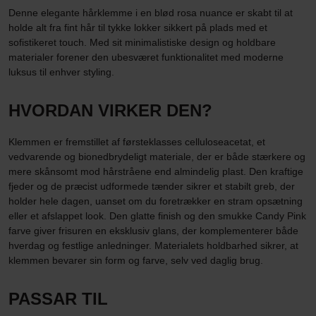
Denne elegante hårklemme i en blød rosa nuance er skabt til at
holde alt fra fint hår til tykke lokker sikkert på plads med et
sofistikeret touch. Med sit minimalistiske design og holdbare
materialer forener den ubesværet funktionalitet med moderne
luksus til enhver styling.
HVORDAN VIRKER DEN?
Klemmen er fremstillet af førsteklasses celluloseacetat, et
vedvarende og bionedbrydeligt materiale, der er både stærkere og
mere skånsomt mod hårstråene end almindelig plast. Den kraftige
fjeder og de præcist udformede tænder sikrer et stabilt greb, der
holder hele dagen, uanset om du foretrækker en stram opsætning
eller et afslappet look. Den glatte finish og den smukke Candy Pink
farve giver frisuren en eksklusiv glans, der komplementerer både
hverdag og festlige anledninger. Materialets holdbarhed sikrer, at
klemmen bevarer sin form og farve, selv ved daglig brug.
PASSAR TIL