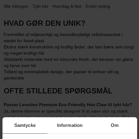
Alle hårtyper · Tykt hår · Hverdag & fest · Enkel styling
HVAD GØR DEN UNIK?
Fremstillet af miljøvenligt og bionedbrydeligt celluloseacetat i
stedet for fossil plast
Ekstra stærk konstruktion og kraftig fjeder, der kan bære selv tungt
og meget kraftigt hår
Slidstærkt materiale med en luksuriøs finish, der bevarer sin glans
og farve over tid
Tidløst og minimalistisk design, der passer til enhver stil og
garderobe
OFTE STILLEDE SPØRGSMÅL
Passer Lenoites Premium Eco-Friendly Hair Claw til tykt hår?
Ja, denne klemme er specifikt designet til at være stor og stærk
nok til at holde selv meget tykt og langt hår sikkert på plads. Det
lige design og den robuste fjeder sørger for, at frisuren bliver
Samtycke
Information
Om
siddende uden at glide ud i løbet af dagen.