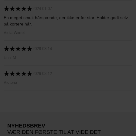
2024-01-07
En meget smuk hårspænde, der ikke er for stor. Holder godt selv
på kortere hår.
Viola Wiirret
2026-03-14
Enni M
2026-03-12
Victoria
NYHEDSBREV
VÆR DEN FØRSTE TIL AT VIDE DET