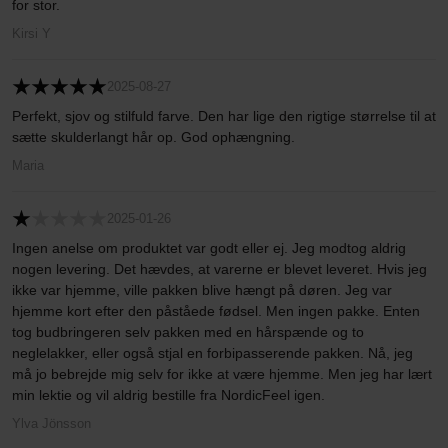
for stor.
Kirsi Y
2025-08-27
Perfekt, sjov og stilfuld farve. Den har lige den rigtige størrelse til at
sætte skulderlangt hår op. God ophængning.
Maria
2025-01-26
Ingen anelse om produktet var godt eller ej. Jeg modtog aldrig
nogen levering. Det hævdes, at varerne er blevet leveret. Hvis jeg
ikke var hjemme, ville pakken blive hængt på døren. Jeg var
hjemme kort efter den påståede fødsel. Men ingen pakke. Enten
tog budbringeren selv pakken med en hårspænde og to
neglelakker, eller også stjal en forbipasserende pakken. Nå, jeg
må jo bebrejde mig selv for ikke at være hjemme. Men jeg har lært
min lektie og vil aldrig bestille fra NordicFeel igen.
Ylva Jönsson