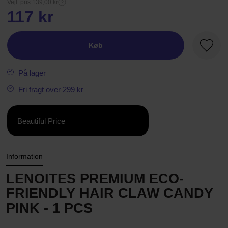
Vejl. pris 139,00 kr
117 kr
Køb
Favori
På lager
Fri fragt over 299 kr
Beautiful Price
Information
LENOITES PREMIUM ECO-
FRIENDLY HAIR CLAW CANDY
PINK - 1 PCS