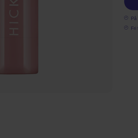
På 
Fri