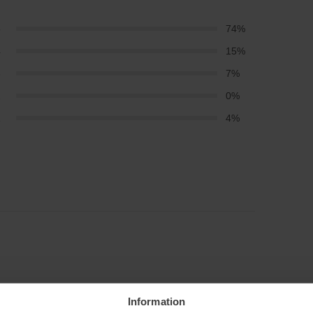
5
74%
4
15%
3
7%
2
0%
1
4%
Information