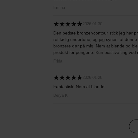
Emma
2026-01-30
Den bedste bronzer/contour stick jeg har pr
ret kølig undertone, og jeg synes, at denne
bronzere gør på mig. Nem at blende og bl
produkt for pengene. Kun positive ting ved
Frida
2026-01-28
Fantastisk! Nem at blande!
Derya K