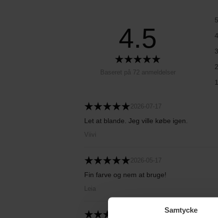
4.5
Baseret på 72 anmeldelser
2026-07-17
Let at blande. Jeg ville købe igen.
Viivi
2026-05-17
Fin farve og nem at bruge!
Leia
Samtycke
2026-05-09