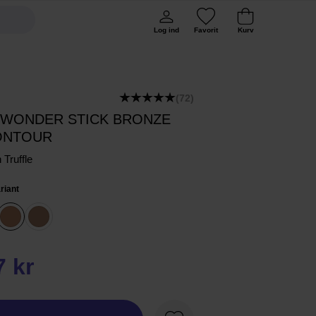
Log ind
Favorit
Kurv
(72)
 WONDER STICK BRONZE
ONTOUR
 Truffle
riant
7 kr