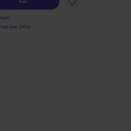
Køb
Favorit
lager
 fragt over 299 kr