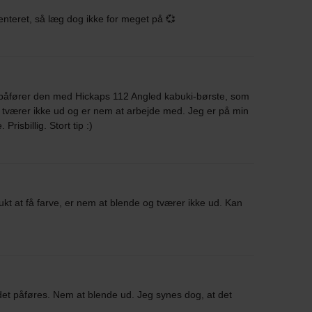
nteret, så læg dog ikke for meget på 💞
 påfører den med Hickaps 112 Angled kabuki-børste, som
 tværer ikke ud og er nem at arbejde med. Jeg er på min
 Prisbillig. Stort tip :)
ukt at få farve, er nem at blende og tværer ikke ud. Kan
 det påføres. Nem at blende ud. Jeg synes dog, at det