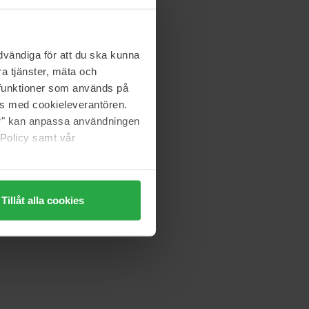
vändiga för att du ska kunna
a tjänster, mäta och
a funktioner som används på
as med cookieleverantören.
jer" kan anpassa användningen
 Policy samt vår
Tillåt alla cookies