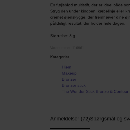
En fløjlsblød multistift, der er ideel både s
Stryg den under kindben, kæbelinje eller kr
cremet øjenskygge, der fremhæver dine øjne
pålideligt resultat, der holder hele dagen.
Størrelse: 8 g
Varenummer: 116961
Kategorier:
Hjem
Makeup
Bronzer
Bronzer stick
The Wonder Stick Bronze & Contour
Anmeldelser (72)
Spørgsmål og sva