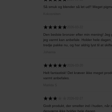
Så smuk og blender så let ud!! Meget pigme
Kokosnöten
2026-03-22
Den bedste bronzer efter min mening! Jeg
jeg varmt kan anbefale. Holder hele dagen,
tredje pakke nu, og har aldrig lyst til at skifte.
Johanna
2026-03-20
Helt fantastisk! Det kræver ikke meget prod
varmt anbefales.
Matilda S
2026-02-27
Godt produkt, der smelter ind i huden, når
desværre ikke holder hele dagen.