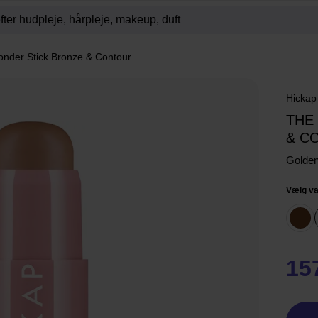
nder Stick Bronze & Contour
Hickap
THE
& C
Golden
Vælg va
15