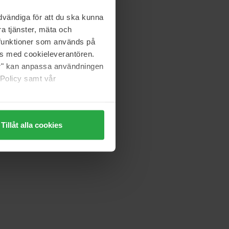
vändiga för att du ska kunna
a tjänster, mäta och
a funktioner som används på
as med cookieleverantören.
jer" kan anpassa användningen
 Policy samt vår
Tillåt alla cookies