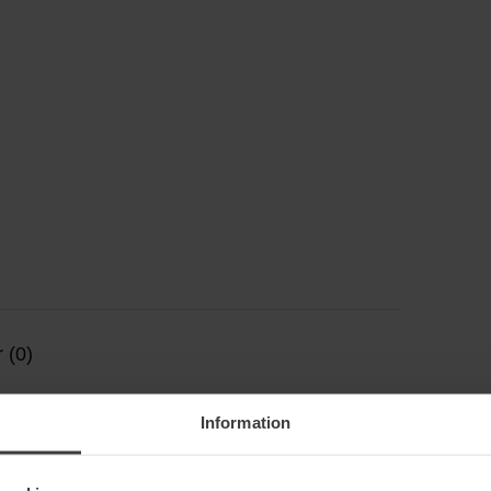
 (0)
Information
5
71%
4
29%