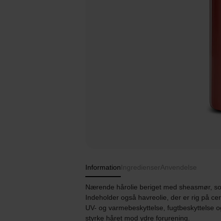
Information
Ingredienser
Anvendelse
Nærende hårolie beriget med sheasmør, sols
Indeholder også havreolie, der er rig på ce
UV- og varmebeskyttelse, fugtbeskyttelse o
styrke håret mod ydre forurening.