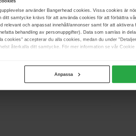
cookies
3
0%
ngupplevelse använder Bangerhead cookies. Vissa cookies är nöd
2
0%
itt samtycke krävs för att använda cookies för att förbättra vår
med relevant och anpassat innehåll/annonser samt för att aktiver
1
0%
nefatta behandling av personuppgifter). Data som samlas in del
alla cookies" accepterar du alla cookies, medan du under "Detal
elst återkalla ditt samtycke. För mer information se vår Cookie
elig til denne olie 😍
Anpassa
t) i konsistensen, så man får ikke helt den der olieagtige