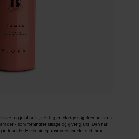
ikke- og jojobaolie, der fugter, blødgør og dæmper krus.
ramider - som forhindrer slitage og giver glans. Den har
g indeholder E-vitamin og rosmarinbladekstrakt for at