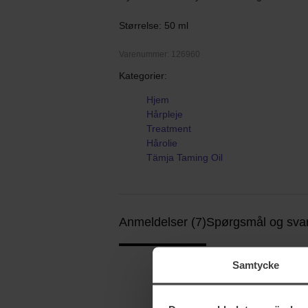
Størrelse: 50 ml
Varenummer: 126960
Kategorier:
Hjem
Hårpleje
Treatment
Hårolie
Tämja Taming Oil
Anmeldelser (7)
Spørgsmål og svar
Samtycke
4.7