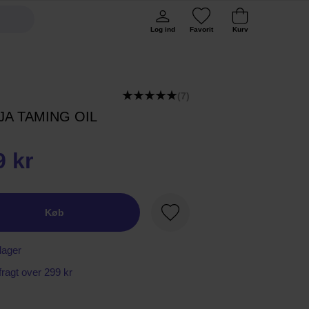
Log ind
Favorit
Kurv
(7)
JA TAMING OIL
9 kr
Køb
Favorit
lager
 fragt over 299 kr