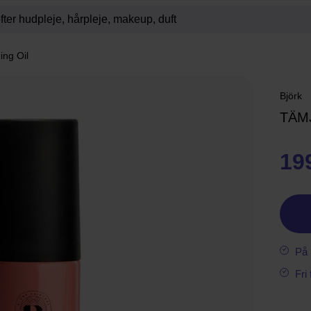
ng Oil
Björk
TÄM
19
På 
Fri