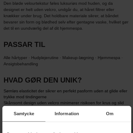
Den bløde velourtekstur føles luksuriøs mod huden, og da
designet er helt uden velcro, undgår du, at håret filtrer eller
knækker under brug. Det holdbare materiale sikrer, at båndet
bevarer sin form og blødhed selv efter gentagne vaske, hvilket gør
det til en uundværlig del af dit hjemmespa.
PASSAR TIL
Alle hårtyper · Hudplejerutine · Makeup-lægning · Hjemmespa ·
Ansigtsbehandling
HVAD GØR DEN UNIK?
Sømløs elasticitet der sikrer en perfekt pasform uden at glide eller
trykke mod tindingerne
Skånsomt design uden velcro minimerer risikoen for krus og slid
på hårstråene
Samtycke
Information
Om
Mikrofiber i høj kvalitet der tåler maskinvask uden at miste sin
spændstighed
Blød og behaglig velourtekstur der løfter oplevelsen af din daglige
plejerutine