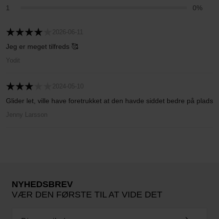
1
0%
2026-06-11
Jeg er meget tilfreds 🥰
Yodit
2024-05-10
Glider let, ville have foretrukket at den havde siddet bedre på plads
Jenny Larsson
NYHEDSBREV
VÆR DEN FØRSTE TIL AT VIDE DET