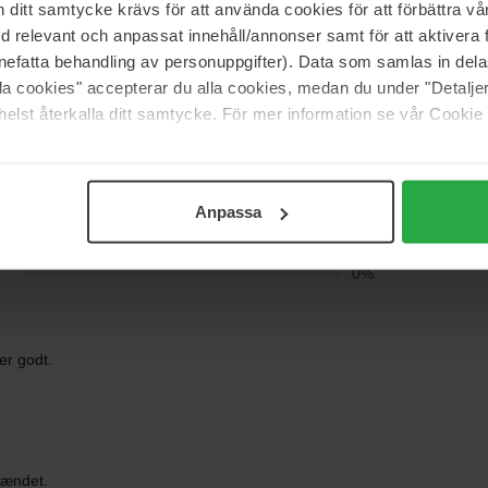
itt samtycke krävs för att använda cookies för att förbättra vår
med relevant och anpassat innehåll/annonser samt för att aktiver
 (0)
nefatta behandling av personuppgifter). Data som samlas in del
alla cookies" accepterar du alla cookies, medan du under "Detal
elst återkalla ditt samtycke. För mer information se vår Cookie
5
75%
4
0%
3
0%
Anpassa
2
25%
1
0%
er godt.
pændet.