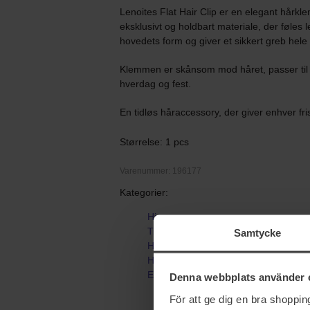
Lenoites Flat Hair Clip er en elegant hårklem
eksklusivt og holdbart materiale, der føles 
hovedets form og giver et sikkert greb hele
Klemmen er skånsom mod håret, passer til al
hverdag og fest.
En tidløs håraccessory, der giver enhver fr
Størrelse: 1 pcs
Varenummer: 196177
Kategorier:
Hjem
Tilbehør
Samtycke
Hårbånd & Håraccessories
Hårklemmer
Eco-Friendly Flat Hair Clip
Denna webbplats använder 
För att ge dig en bra shoppi