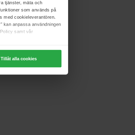
a tjänster, mäta och
a funktioner som används på
as med cookieleverantören.
jer" kan anpassa användningen
 Policy samt vår
Tillåt alla cookies