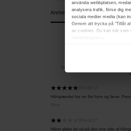
använda webbplatsen, medan d
analysera trafik, förse dig 
Anmeldelser (4)
Spørgsmål og svar
sociala medier media (kan in
Genom att trycka på "Tillåt 
av cookies. Du kan när som h
Integritetspolicy.
4.3
Baseret på 4 anmeldelser
2026-06-12
Hårspændet har en flot form og farve. Pass
Stine
2026-03-27
Håret glider let ud på den ene side af hårs