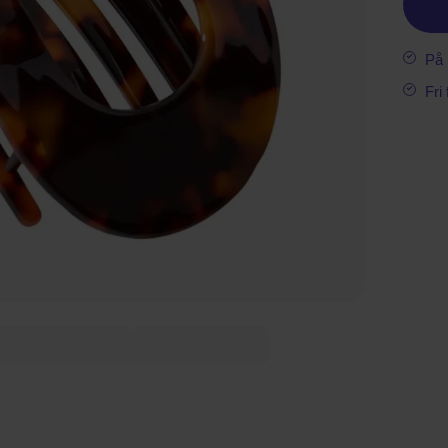
På 
Fri