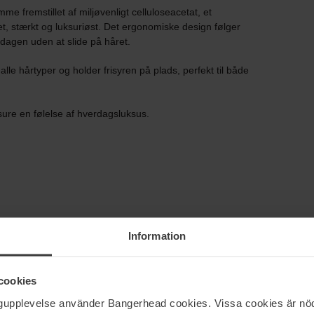
me fremstillet af miljøvenligt celluloseacetat, et
let, stærkt og luksuriøst. Det ergonomiske design følger
 dagen uden at slide på håret.
le hårtyper og holder frisyren på plads, perfekt til både
isure en følelse af hverdagsluksus.
Information
cookies
ngupplevelse använder Bangerhead cookies. Vissa cookies är nöd