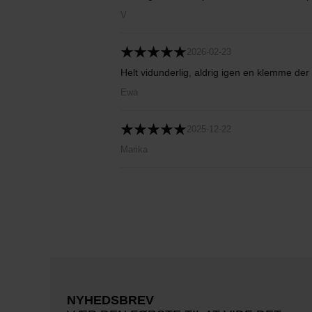
V
2026-02-23
Helt vidunderlig, aldrig igen en klemme der
Ewa
2025-12-22
Marika
NYHEDSBREV