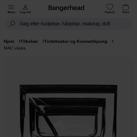
Menu
Log ind
Favorit
Kurv
Hjem
Tilbehør
Toilettasker og Kosmetikpung
MAC väska