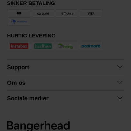
SIKKER BETALING
HURTIG LEVERING
Support
Kontakt os
Om os
Spørgsmål og svar
Om os
Betingelser
Sociale medier
Samarbejd med os
Returnering
Facebook
Bæredygtighed
Privatlivspolitik
Instagram
LinkedIn