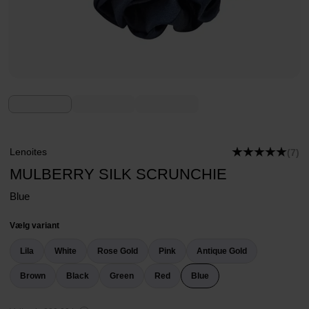
Lenoites
(7)
MULBERRY SILK SCRUNCHIE
Blue
Vælg variant
Lila
White
Rose Gold
Pink
Antique Gold
Brown
Black
Green
Red
Blue