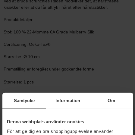
Ved at bruge scrunchies i siden modvirker det, at hårstråene
knækker eller at du får aftryk i håret efter hårelastikker.
Produktdetaljer
Stof: 100 % 22-Momme 6A Grade Mulberry Silk
Certificering: Oeko-Tex®
Størrelse: Ø 10 cm
Fremstilling er foregået under godkendte forme
Størrelse: 1 pcs
Varenummer: 118015
Samtycke
Information
Om
Kategorier:
Hjem
Tilbehør
Denna webbplats använder cookies
Hårbånd & Håraccessories
För att ge dig en bra shoppingupplevelse använder
Mulberry Silk Scrunchie