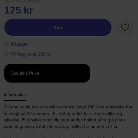
Vejl. pris 209,00 kr
175 kr
Køb
Favori
På lager
Fri fragt over 299 kr
Beautiful Price
Information
Stilrene og tidløse scrunchies fremstillet af 100 % morbærsilke har
en vægt på 22 momme - hvilket er målet for silkes kvalitet og
tykkelse. Et smykke samtidig med at den holder håret på plads
uden at gnave på det yderste lag, hvilket fremmer frisk hår.