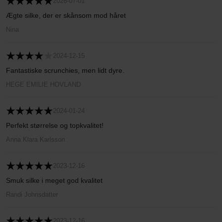
2026-07-01
Ægte silke, der er skånsom mod håret
Nina
2024-12-15
Fantastiske scrunchies, men lidt dyre.
HEGE EMILIE HOVLAND
2024-01-24
Perfekt størrelse og topkvalitet!
Anna Klara Karlsson
2023-12-16
Smuk silke i meget god kvalitet
Randi Johnsdatter
2023-12-16