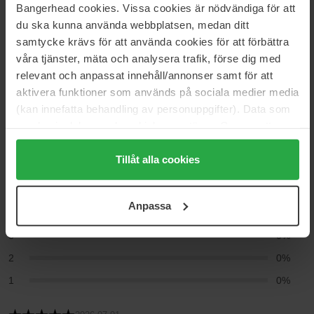
Bangerhead cookies. Vissa cookies är nödvändiga för att
du ska kunna använda webbplatsen, medan ditt
samtycke krävs för att använda cookies för att förbättra
Anmeldelser (7)
Spørgsmål og svar (0)
våra tjänster, mäta och analysera trafik, förse dig med
relevant och anpassat innehåll/annonser samt för att
aktivera funktioner som används på sociala medier media
4.9
(kan innefatta behandling av personuppgifter). Data som
samlas in delas med cookieleverantören. Genom att
trycka på "Tillåt alla cookies" accepterar du alla cookies,
Baseret på 7 anmeldelser
medan du under "Detaljer" kan anpassa användningen av
Tillåt alla cookies
cookies. Du kan när som helst återkalla ditt samtycke.
5
86%
För mer information se vår Cookie Policy samt vår
Anpassa
Integritetspolicy.
4
14%
3
0%
2
0%
1
0%