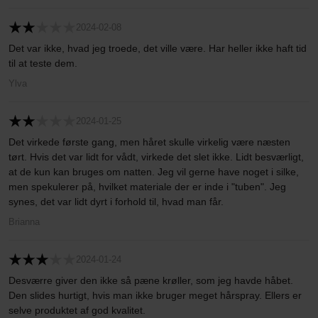
2024-02-08
Det var ikke, hvad jeg troede, det ville være. Har heller ikke haft tid
til at teste dem.
Ylva
2024-01-25
Det virkede første gang, men håret skulle virkelig være næsten
tørt. Hvis det var lidt for vådt, virkede det slet ikke. Lidt besværligt,
at de kun kan bruges om natten. Jeg vil gerne have noget i silke,
men spekulerer på, hvilket materiale der er inde i "tuben". Jeg
synes, det var lidt dyrt i forhold til, hvad man får.
Brianna
2024-01-24
Desværre giver den ikke så pæne krøller, som jeg havde håbet.
Den slides hurtigt, hvis man ikke bruger meget hårspray. Ellers er
selve produktet af god kvalitet.