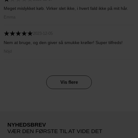
Meget mislykket køb. Virker slet ikke, i hvert fald ikke på mit hår.
Emma
2023-12-05
Nem at bruge, og den giver så smukke krøller! Super tilfreds!
Nöjd
Vis flere
NYHEDSBREV
VÆR DEN FØRSTE TIL AT VIDE DET