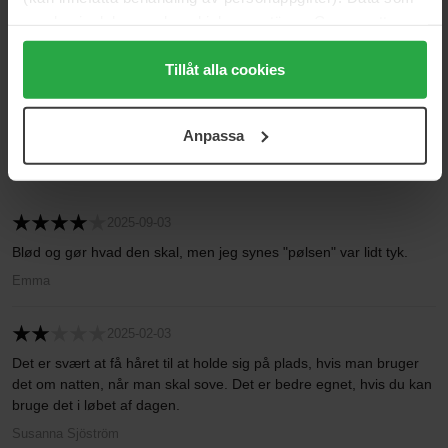
samlas in delas med cookieleverantören. Genom att
trycka på "Tillåt alla cookies" accepterar du alla cookies,
5
42%
medan du under "Detaljer" kan anpassa användningen av
Tillåt alla cookies
4
8%
cookies. Du kan när som helst återkalla ditt samtycke.
3
8%
För mer information se vår Cookie Policy samt vår
Anpassa
Integritetspolicy.
2
25%
1
17%
2025-09-03
Blød og gør hvad den skal, men jeg synes "pølsen" var lidt tyk.
Emma
2025-02-03
Det er svært at få håret til at holde sig på plads, hvis man bruger
det om natten, når man skal sove. Det er bedre egnet, hvis du kan
bruge det i løbet af dagen.
Susanna Sjöström