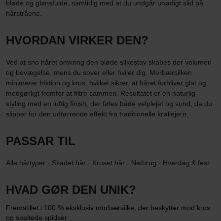
bløde og glansfulde, samtidig med at du undgår unødigt slid på
hårstråene.
HVORDAN VIRKER DEN?
Ved at sno håret omkring den bløde silkestav skabes der volumen
og bevægelse, mens du sover eller hviler dig. Morbærsilken
minimerer friktion og krus, hvilket sikrer, at håret forbliver glat og
medgørligt fremfor at filtre sammen. Resultatet er en naturlig
styling med en luftig finish, der føles både velplejet og sund, da du
slipper for den udtørrende effekt fra traditionelle krøllejern.
PASSAR TIL
Alle hårtyper · Skadet hår · Kruset hår · Natbrug · Hverdag & fest
HVAD GØR DEN UNIK?
Fremstillet i 100 % eksklusiv morbærsilke, der beskytter mod krus
og spaltede spidser