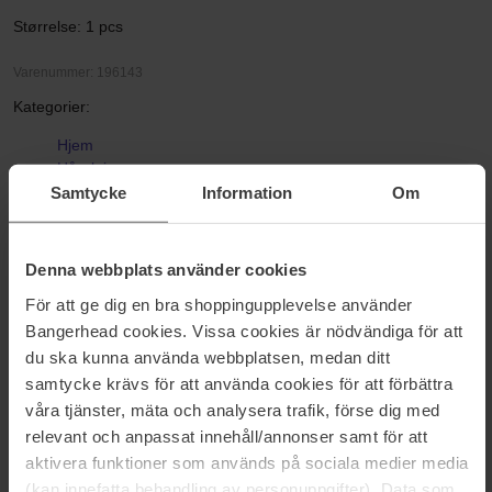
Størrelse: 1 pcs
Varenummer: 196143
Kategorier:
Hjem
Hårpleje
Varmeredskaber
Samtycke
Information
Om
Heatless curls
Heatless Curls in Mulberry Silk Medium
Denna webbplats använder cookies
För att ge dig en bra shoppingupplevelse använder
Anmeldelser (12)
Spørgsmål og svar (0)
Bangerhead cookies. Vissa cookies är nödvändiga för att
du ska kunna använda webbplatsen, medan ditt
samtycke krävs för att använda cookies för att förbättra
3.3
våra tjänster, mäta och analysera trafik, förse dig med
relevant och anpassat innehåll/annonser samt för att
aktivera funktioner som används på sociala medier media
(kan innefatta behandling av personuppgifter). Data som
Baseret på 12 anmeldelser