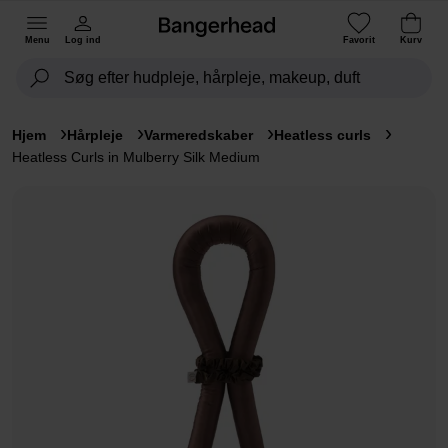
Menu
Log ind
Favorit
Kurv
Hjem
Hårpleje
Varmeredskaber
Heatless curls
Heatless Curls in Mulberry Silk Medium