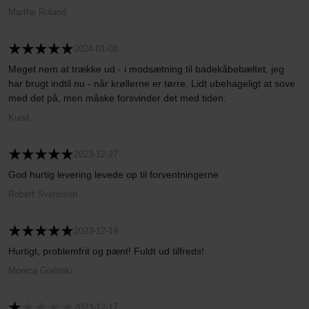
Marthe Roland
2024-01-08
Meget nem at trække ud - i modsætning til badekåbebæltet, jeg
har brugt indtil nu - når krøllerne er tørre. Lidt ubehageligt at sove
med det på, men måske forsvinder det med tiden.
Kund
2023-12-27
God hurtig levering levede op til forventningerne
Robert Svensson
2023-12-19
Hurtigt, problemfrit og pænt! Fuldt ud tilfreds!
Monica Gialitaki
2023-12-17