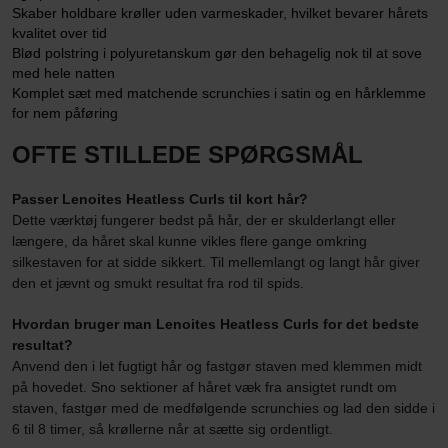
Skaber holdbare krøller uden varmeskader, hvilket bevarer hårets
kvalitet over tid
Blød polstring i polyuretanskum gør den behagelig nok til at sove
med hele natten
Komplet sæt med matchende scrunchies i satin og en hårklemme
for nem påføring
OFTE STILLEDE SPØRGSMÅL
Passer Lenoites Heatless Curls til kort hår?
Dette værktøj fungerer bedst på hår, der er skulderlangt eller
længere, da håret skal kunne vikles flere gange omkring
silkestaven for at sidde sikkert. Til mellemlangt og langt hår giver
den et jævnt og smukt resultat fra rod til spids.
Hvordan bruger man Lenoites Heatless Curls for det bedste
resultat?
Anvend den i let fugtigt hår og fastgør staven med klemmen midt
på hovedet. Sno sektioner af håret væk fra ansigtet rundt om
staven, fastgør med de medfølgende scrunchies og lad den sidde i
6 til 8 timer, så krøllerne når at sætte sig ordentligt.