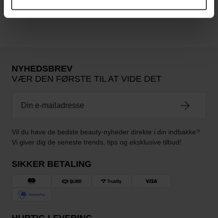
Ingen anmeldelser endnu
NYHEDSBREV
VÆR DEN FØRSTE TIL AT VIDE DET
Vil du have de bedste beauty-nyheder direkte i din indbakke?
Vi giver dig de seneste trends, tips og eksklusive tilbud!
SIKKER BETALING