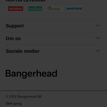
HURTIG LEVERING
Support
Kontakt os
Om os
Spørgsmål og svar
Om os
Betingelser
Sociale medier
Samarbejd med os
Returnering
Facebook
Bæredygtighed
Privatlivspolitik
Instagram
LinkedIn
© 2026 Bangerhead AB
Skift sprog