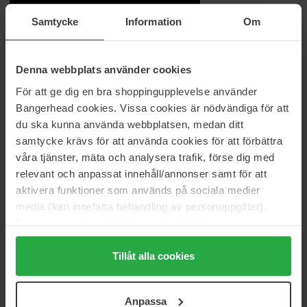
Beautiful Price
Samtycke
Information
Om
Information
Denna webbplats använder cookies
MAC's klassiske Carry-All taske, nem at rengøre, sort nylon. Ideel
För att ge dig en bra shoppingupplevelse använder
til rejser eller til organisering af makeup og pensler derhjemme.
Bangerhead cookies. Vissa cookies är nödvändiga för att
du ska kunna använda webbplatsen, medan ditt
Varenummer: 73078
samtycke krävs för att använda cookies för att förbättra
Kategorier:
våra tjänster, mäta och analysera trafik, förse dig med
Hjem
relevant och anpassat innehåll/annonser samt för att
Tilbehør
aktivera funktioner som används på sociala medier
Toilettasker og Kosmetikpung
media (kan innefatta behandling av personuppgifter).
Carry-All M·A·C
Data som samlas in delas med cookieleverantören.
Genom att trycka på "Tillåt alla cookies" accepterar du
alla cookies, medan du under "Detaljer" kan anpassa
Tillåt alla cookies
Anmeldelser (0)
Spørgsmål og svar (0)
användningen av cookies. Du kan när som helst återkalla
ditt samtycke. För mer information se vår Cookie Policy
Anpassa
samt vår Integritetspolicy.