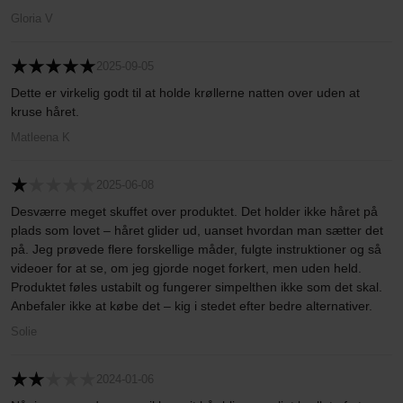
Gloria V
2025-09-05
Dette er virkelig godt til at holde krøllerne natten over uden at
kruse håret.
Matleena K
2025-06-08
Desværre meget skuffet over produktet. Det holder ikke håret på
plads som lovet – håret glider ud, uanset hvordan man sætter det
på. Jeg prøvede flere forskellige måder, fulgte instruktioner og så
videoer for at se, om jeg gjorde noget forkert, men uden held.
Produktet føles ustabilt og fungerer simpelthen ikke som det skal.
Anbefaler ikke at købe det – kig i stedet efter bedre alternativer.
Solie
2024-01-06