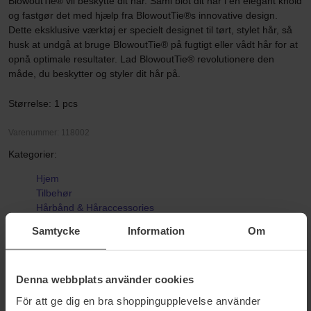
BlowoutTie® vil beskytte dit hår. Saml blot dit hår i en elegant knold
og fastgør det med hjælp fra BlowoutTie®s innovative design.
Dette eksklusive værktøj er specielt designet til tørt, stylet hår, så
husk at undgå at bruge BlowoutTie® på fugtigt eller vådt hår for at
opnå optimale resultater. Lad BlowoutTie® revolutionere den
måde, du beskytter og styler dit hår på.
Størrelse: 1 pcs
Varenummer: 118002
Kategorier:
Hjem
Tilbehør
Hårbånd & Håraccessories
Scrunchies
Samtycke
Information
Om
Blowout Tie in Mulberry Silk Large
Denna webbplats använder cookies
Anmeldelser (5)
Spørgsmål og svar (0)
För att ge dig en bra shoppingupplevelse använder