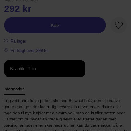
Vejl. pris 349,00 kr
292 kr
Køb
Favori
På lager
Fri fragt over 299 kr
Beautiful Price
Information
Frigiv dit hårs fulde potentiale med BlowoutTie®, den ultimative
game-changer, der lader dig bevare din nuværende frisure eller
tage den til nye højder med ekstra volumen og krøller natten over.
Uanset om du nyder en fredelig søvn eller starter dagen med
træning, ærinder eller skønhedsrutiner, kan du være sikker på, at