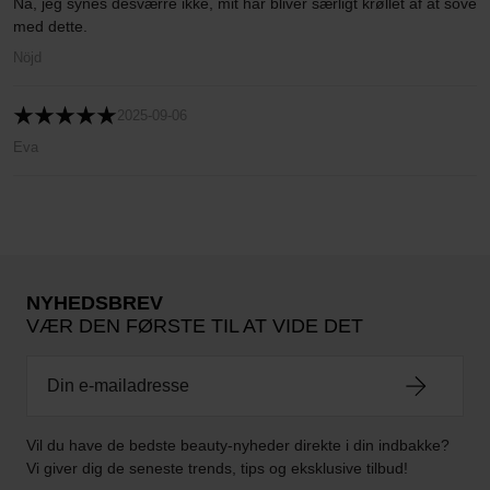
Nå, jeg synes desværre ikke, mit hår bliver særligt krøllet af at sove
med dette.
Nöjd
2025-09-06
Eva
NYHEDSBREV
VÆR DEN FØRSTE TIL AT VIDE DET
Vil du have de bedste beauty-nyheder direkte i din indbakke?
Vi giver dig de seneste trends, tips og eksklusive tilbud!