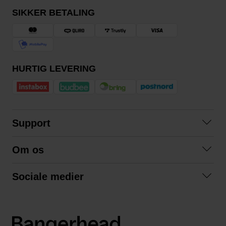
SIKKER BETALING
HURTIG LEVERING
Support
Kontakt os
Om os
Spørgsmål og svar
Om os
Betingelser
Sociale medier
Samarbejd med os
Returnering
Facebook
Bæredygtighed
Privatlivspolitik
Instagram
LinkedIn