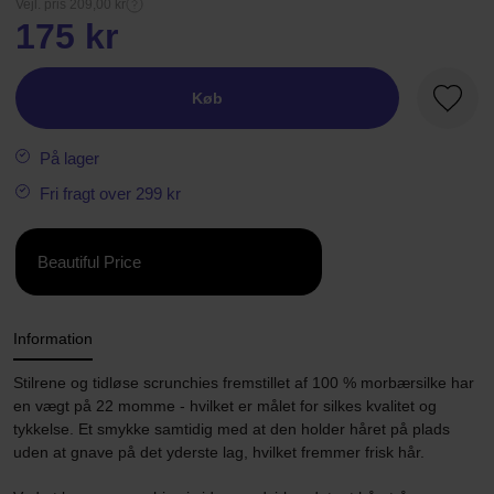
Vejl. pris 209,00 kr
175 kr
Køb
Favori
På lager
Fri fragt over 299 kr
Beautiful Price
Information
Stilrene og tidløse scrunchies fremstillet af 100 % morbærsilke har
en vægt på 22 momme - hvilket er målet for silkes kvalitet og
tykkelse. Et smykke samtidig med at den holder håret på plads
uden at gnave på det yderste lag, hvilket fremmer frisk hår.