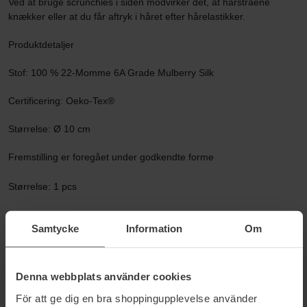
Ved at bruge scrunchies i siden modvirker det, at hårstråene
knækker eller at du får aftryk i håret efter hårelastikker.
Produktdetaljer
Stof: 100 % 22-Momme 6A Grade Mulberry Silk
Certificering: Oeko-Tex®
Størrelse: Ø 10 cm
Fremstilling er foregået under godkendte forme
Størrelse: 1 pcs
Varenummer: 118017
Samtycke
Information
Om
Kategorier:
Hjem
Tilbehør
Denna webbplats använder cookies
Hårbånd & Håraccessories
För att ge dig en bra shoppingupplevelse använder
Mulberry Silk Scrunchie