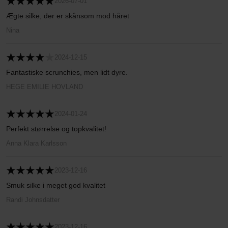
2026-07-01
Ægte silke, der er skånsom mod håret
Nina
2024-12-15
Fantastiske scrunchies, men lidt dyre.
HEGE EMILIE HOVLAND
2024-01-24
Perfekt størrelse og topkvalitet!
Anna Klara Karlsson
2023-12-16
Smuk silke i meget god kvalitet
Randi Johnsdatter
2023-12-16