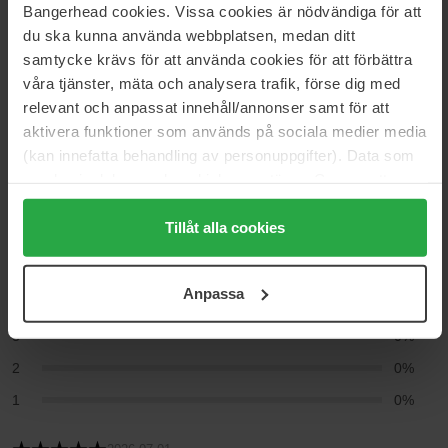
Bangerhead cookies. Vissa cookies är nödvändiga för att
du ska kunna använda webbplatsen, medan ditt
samtycke krävs för att använda cookies för att förbättra
Anmeldelser (7)
Spørgsmål og svar (0)
våra tjänster, mäta och analysera trafik, förse dig med
relevant och anpassat innehåll/annonser samt för att
aktivera funktioner som används på sociala medier media
4.9
(kan innefatta behandling av personuppgifter). Data som
samlas in delas med cookieleverantören. Genom att
trycka på "Tillåt alla cookies" accepterar du alla cookies,
Baseret på 7 anmeldelser
medan du under "Detaljer" kan anpassa användningen av
Tillåt alla cookies
cookies. Du kan när som helst återkalla ditt samtycke.
5
86%
För mer information se vår Cookie Policy samt vår
Anpassa
Integritetspolicy.
4
14%
3
0%
2
0%
1
0%