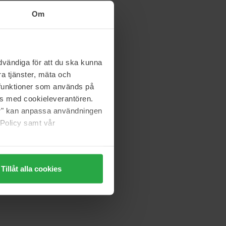
Om
vändiga för att du ska kunna
a tjänster, mäta och
a funktioner som används på
as med cookieleverantören.
jer" kan anpassa användningen
 Policy samt vår
Tillåt alla cookies