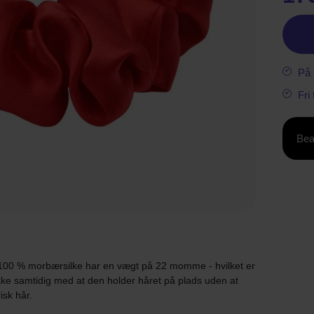
På 
Fri
Bea
af 100 % morbærsilke har en vægt på 22 momme - hvilket er
mykke samtidig med at den holder håret på plads uden at
isk hår.