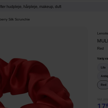
berry Silk Scrunchie
Lenoit
MUL
Red
Vælg va
Lila
Anti
Red
Vejl. pri
17