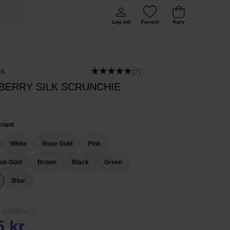
Log ind
Favorit
Kurv
es
(7)
BERRY SILK SCRUNCHIE
riant
White
Rose Gold
Pink
que Gold
Brown
Black
Green
Blue
s 209,00 kr
5 kr