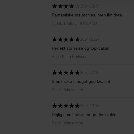
2024-12-15
Fantastiske scrunchies, men lidt dyre.
HEGE EMILIE HOVLAND
2024-01-24
Perfekt størrelse og topkvalitet!
Anna Klara Karlsson
2023-12-16
Smuk silke i meget god kvalitet
Randi Johnsdatter
2023-12-16
Dejlig smuk silke, meget fin kvalitet
Randi Johnsdatter