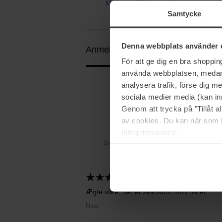
Mulberry Silk Scrunchie
Samtycke
Denna webbplats använder 
Anmeldelser (7)
Spørgsmål og svar
För att ge dig en bra shoppi
använda webbplatsen, medan d
analysera trafik, förse dig 
4.9
sociala medier media (kan in
Genom att trycka på "Tillåt 
av cookies. Du kan när som h
Integritetspolicy.
Baseret på 7 anmeldelser
2026-07-01
Ægte silke, der er skånsom mod håret
Nina