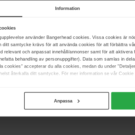
Information
cookies
 (0)
ngupplevelse använder Bangerhead cookies. Vissa cookies är nöd
itt samtycke krävs för att använda cookies för att förbättra vår
med relevant och anpassat innehåll/annonser samt för att aktiver
5
86%
nefatta behandling av personuppgifter). Data som samlas in del
4
14%
alla cookies" accepterar du alla cookies, medan du under "Detal
elst återkalla ditt samtycke. För mer information se vår Cookie
3
0%
2
0%
1
0%
Anpassa