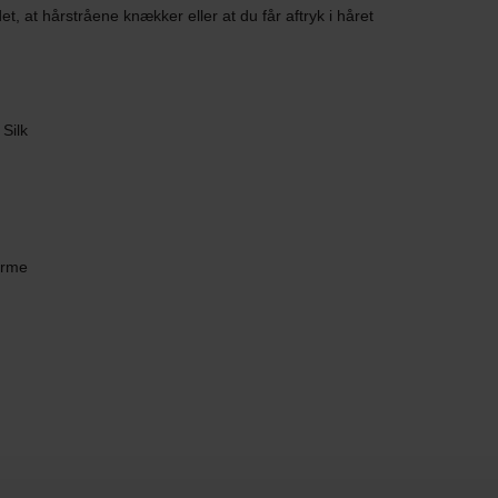
t, at hårstråene knækker eller at du får aftryk i håret
Silk
orme