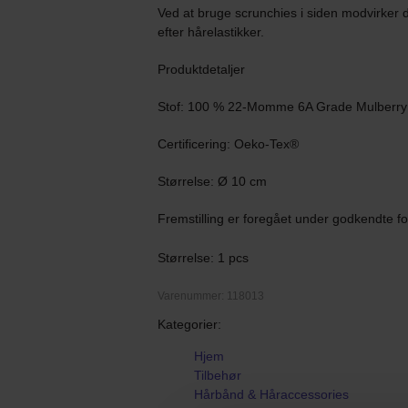
Ved at bruge scrunchies i siden modvirker de
efter hårelastikker.
Produktdetaljer
Stof: 100 % 22-Momme 6A Grade Mulberry 
Certificering: Oeko-Tex®
Størrelse: Ø 10 cm
Fremstilling er foregået under godkendte f
Størrelse: 1 pcs
Varenummer: 118013
Kategorier:
Hjem
Tilbehør
Hårbånd & Håraccessories