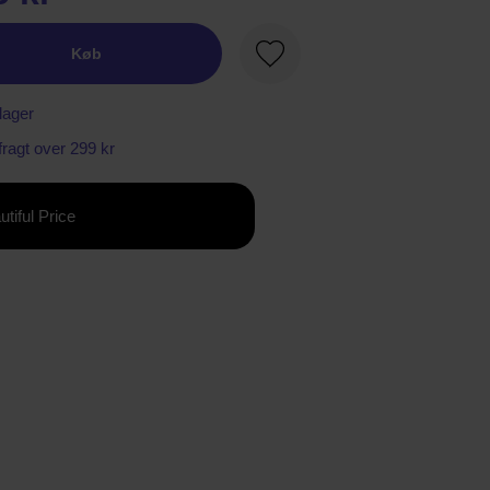
Køb
Favorit
lager
 fragt over 299 kr
utiful Price