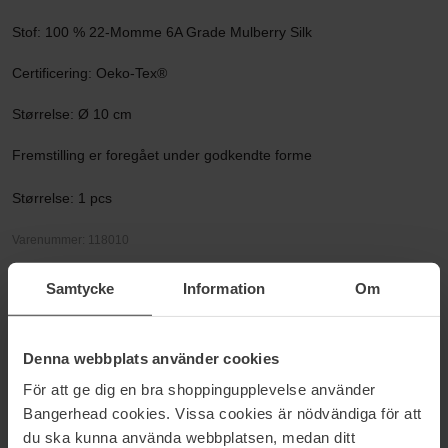
Stof: 100 % 22-Momme 6A Grade Mulberry Silk
Certificering: Oeko-Tex®
Størrelse: Ø 10 cm
Fremstilling er foregået under godkendte forme
Størrelse: 1 pcs
Varenummer: 118010
Kategorier:
Samtycke
Information
Om
Hjem
Tilbehør
Hårbånd & Håraccessories
Denna webbplats använder cookies
Mulberry Silk Scrunchie
För att ge dig en bra shoppingupplevelse använder
Bangerhead cookies. Vissa cookies är nödvändiga för att
du ska kunna använda webbplatsen, medan ditt