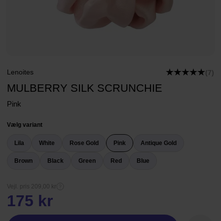
Lenoites
(7)
MULBERRY SILK SCRUNCHIE
Pink
Vælg variant
Lila
White
Rose Gold
Pink
Antique Gold
Brown
Black
Green
Red
Blue
Vejl. pris 209,00 kr
175 kr