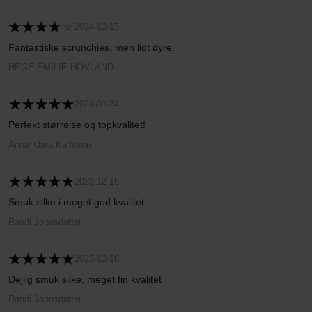
2024-12-15
Fantastiske scrunchies, men lidt dyre.
HEGE EMILIE HOVLAND
2024-01-24
Perfekt størrelse og topkvalitet!
Anna Klara Karlsson
2023-12-16
Smuk silke i meget god kvalitet
Randi Johnsdatter
2023-12-16
Dejlig smuk silke, meget fin kvalitet
Randi Johnsdatter