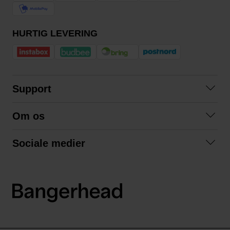
HURTIG LEVERING
Support
Kontakt os
Om os
Spørgsmål og svar
Om os
Betingelser
Sociale medier
Samarbejd med os
Returnering
Facebook
Bæredygtighed
Privatlivspolitik
Instagram
LinkedIn