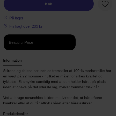
Køb
Favori
På lager
Fri fragt over 299 kr
Beautiful Price
Information
Stilrene og tidløse scrunchies fremstillet af 100 % morbærsilke har
en vægt på 22 momme - hvilket er målet for silkes kvalitet og
tykkelse. Et smykke samtidig med at den holder håret på plads
uden at gnave på det yderste lag, hvilket fremmer frisk hår.
Ved at bruge scrunchies i siden modvirker det, at hårstråene
knækker eller at du får aftryk i håret efter hårelastikker.
Produktdetaljer