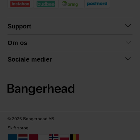
Support
Kontakt os
Om os
Spørgsmål og svar
Om os
Betingelser
Sociale medier
Samarbejd med os
Returnering
Facebook
Bæredygtighed
Privatlivspolitik
Instagram
LinkedIn
© 2026 Bangerhead AB
Skift sprog