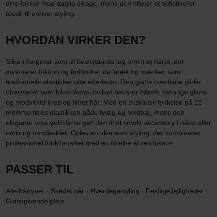
dine lokker mod daglig slitage, mens den tilføjer et sofistikeret
touch til enhver styling.
HVORDAN VIRKER DEN?
Silken fungerer som et beskyttende lag omkring håret, der
minimerer friktion og forhindrer de knæk og mærker, som
traditionelle elastikker ofte efterlader. Den glatte overflade glider
ubesværet over hårstråene, hvilket bevarer hårets naturlige glans
og modvirker krus og filtret hår. Med en eksklusiv tykkelse på 22
momme føles elastikken både fyldig og holdbar, mens den
elegante rosa guld-farve gør den til et smukt accessory i håret eller
omkring håndleddet. Oplev en skånsom styling, der kombinerer
professionel funktionalitet med en følelse af ren luksus.
PASSER TIL
Alle hårtyper · Skadet hår · Hverdagsstyling · Festlige lejligheder ·
Glansgivende pleje