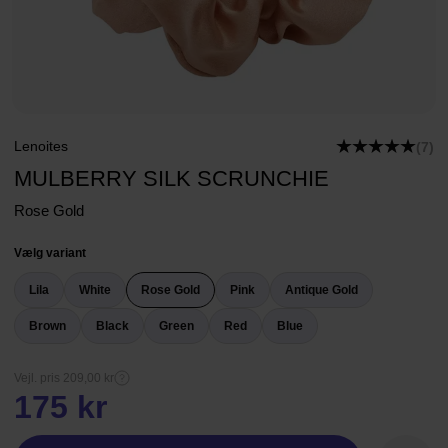
Lenoites
(7)
MULBERRY SILK SCRUNCHIE
Rose Gold
Vælg variant
Lila
White
Rose Gold
Pink
Antique Gold
Brown
Black
Green
Red
Blue
Vejl. pris 209,00 kr
175 kr