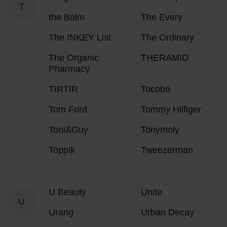
T
the Balm
The Every
The INKEY List
The Ordinary
The Organic
THERAMID
Pharmacy
TIRTIR
Tocobo
Tom Ford
Tommy Hilfiger
Toni&Guy
Tonymoly
Toppik
Tweezerman
U Beauty
Unite
U
Urang
Urban Decay