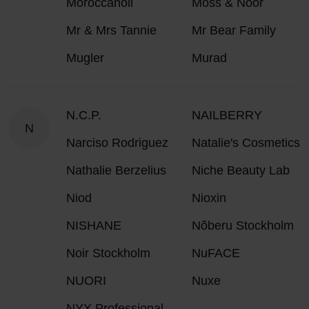
Moroccanoil
Moss & Noor
Mr & Mrs Tannie
Mr Bear Family
Mugler
Murad
N.C.P.
NAILBERRY
N
Narciso Rodriguez
Natalie's Cosmetics
Nathalie Berzelius
Niche Beauty Lab
Niod
Nioxin
NISHANE
Nõberu Stockholm
Noir Stockholm
NuFACE
NUORI
Nuxe
NYX Professional