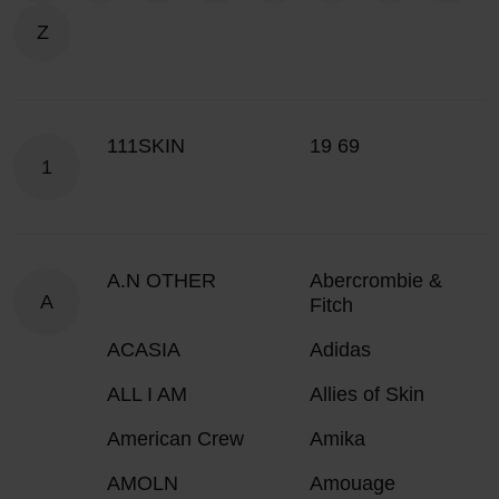
Z
111SKIN
19 69
1
A.N OTHER
Abercrombie &
A
Fitch
ACASIA
Adidas
ALL I AM
Allies of Skin
American Crew
Amika
AMOLN
Amouage