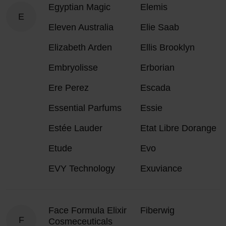
Egyptian Magic
Elemis
E
Eleven Australia
Elie Saab
Elizabeth Arden
Ellis Brooklyn
Embryolisse
Erborian
Ere Perez
Escada
Essential Parfums
Essie
Estée Lauder
Etat Libre Dorange
Etude
Evo
EVY Technology
Exuviance
Face Formula Elixir
Fiberwig
F
Cosmeceuticals