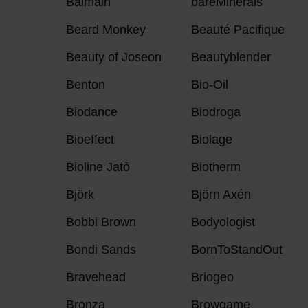
Balmain
bareMinerals
Beard Monkey
Beauté Pacifique
Beauty of Joseon
Beautyblender
Benton
Bio-Oil
Biodance
Biodroga
Bioeffect
Biolage
Bioline Jatò
Biotherm
Björk
Björn Axén
Bobbi Brown
Bodyologist
Bondi Sands
BornToStandOut
Bravehead
Briogeo
Bronza
Browgame