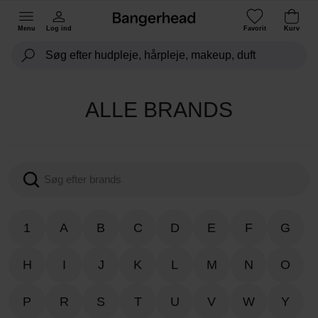
Menu
Log ind
Favorit
Kurv
ALLE BRANDS
1
A
B
C
D
E
F
G
H
I
J
K
L
M
N
O
P
R
S
T
U
V
W
Y