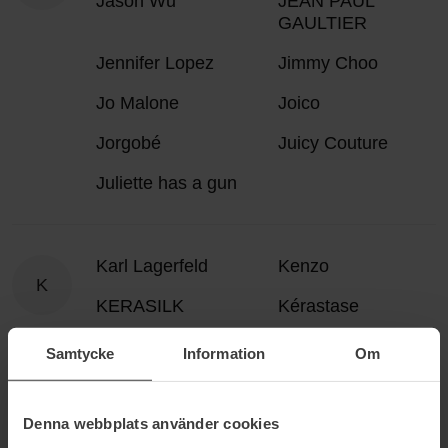
Jason Wu
JEAN PAUL
GAULTIER
Jennifer Lopez
Jimmy Choo
Jo Malone
Joico
Jorgobé
Juicy Couture
Juliette has a gun
Karl Lagerfeld
Kenzo
K
KERASILK
Kérastase
Kevin Murphy
Kisby
Samtycke
Information
Om
Klairs
KMS
Denna webbplats använder cookies
Kocostar
KORA Organics