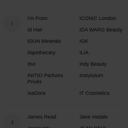
I'm From
ICONIC London
I
Id Hair
IDA WARG Beauty
IDUN Minerals
IGK
Ilapothecary
ILIA
Ilso
Indy Beauty
INITIO Parfums
Instytutum
Privés
IsaDora
IT Cosmetics
James Read
Jane Iredale
J