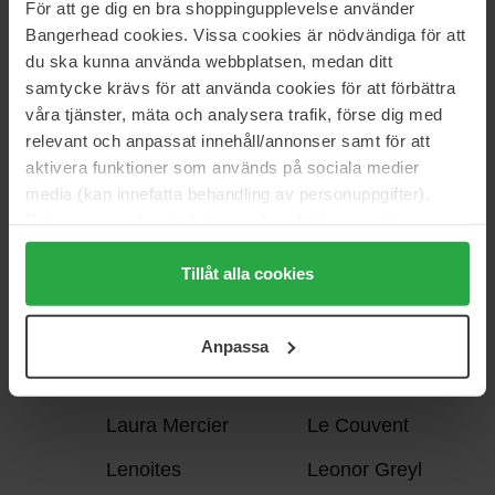
För att ge dig en bra shoppingupplevelse använder
KORRES
Bangerhead cookies. Vissa cookies är nödvändiga för att
du ska kunna använda webbplatsen, medan ditt
samtycke krävs för att använda cookies för att förbättra
L:a Bruket
L'ANZA
våra tjänster, mäta och analysera trafik, förse dig med
L
relevant och anpassat innehåll/annonser samt för att
L'Occitane en
L'Oréal Paris
aktivera funktioner som används på sociala medier
Provence
media (kan innefatta behandling av personuppgifter).
Data som samlas in delas med cookieleverantören.
L'Oréal
La Mer
Genom att trycka på "Tillåt alla cookies" accepterar du
Professionnel
alla cookies, medan du under "Detaljer" kan anpassa
Tillåt alla cookies
La'dor
Lancer
användningen av cookies. Du kan när som helst återkalla
ditt samtycke. För mer information se vår Cookie Policy
Lancôme
LAOUTA
Anpassa
samt vår Integritetspolicy.
Larsson Lange
Laura Biagiotti
Laura Mercier
Le Couvent
Lenoites
Leonor Greyl