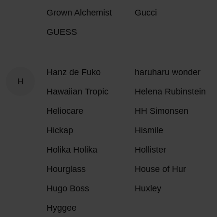
Grown Alchemist
Gucci
GUESS
Hanz de Fuko
haruharu wonder
H
Hawaiian Tropic
Helena Rubinstein
Heliocare
HH Simonsen
Hickap
Hismile
Holika Holika
Hollister
Hourglass
House of Hur
Hugo Boss
Huxley
Hyggee