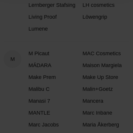
Lernberger Stafsing
LH cosmetics
Living Proof
Löwengrip
Lumene
M Picaut
MAC Cosmetics
M
MÁDARA
Maison Margiela
Make Prem
Make Up Store
Malibu C
Malin+Goetz
Manasi 7
Mancera
MANTLE
Marc Inbane
Marc Jacobs
Maria Åkerberg