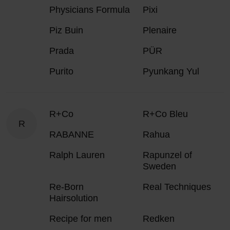
Physicians Formula
Pixi
Piz Buin
Plenaire
Prada
PÜR
Purito
Pyunkang Yul
R+Co
R+Co Bleu
R
RABANNE
Rahua
Ralph Lauren
Rapunzel of
Sweden
Re-Born
Real Techniques
Hairsolution
Recipe for men
Redken