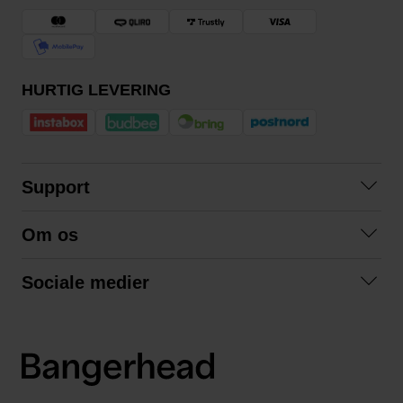
HURTIG LEVERING
Support
Kontakt os
Om os
Spørgsmål og svar
Om os
Betingelser
Sociale medier
Samarbejd med os
Returnering
Facebook
Bæredygtighed
Privatlivspolitik
Instagram
LinkedIn