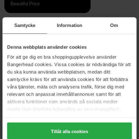
Beautiful Price
Samtycke
Information
Om
Information
Bangerhead Stay Clear Makeup Bag er perfekt til forvaring af din
makeup, når du er på farten! Da den er transparent er det let at
Denna webbplats använder cookies
holde styr på dine favorit produkter. Passer perfekt til rejsen.
För att ge dig en bra shoppingupplevelse använder
Længde: 22cm
Bangerhead cookies. Vissa cookies är nödvändiga för att
Højde: 13cm
du ska kunna använda webbplatsen, medan ditt
Bredde: 6cm
samtycke krävs för att använda cookies för att förbättra
våra tjänster, mäta och analysera trafik, förse dig med
Varenummer: 203403
relevant och anpassat innehåll/annonser samt för att
Kategorier:
aktivera funktioner som används på sociala medier
Hjem
media (kan innefatta behandling av personuppgifter).
Tilbehør
Data som samlas in delas med cookieleverantören.
Toilettasker og Kosmetikpung
Genom att trycka på "Tillåt alla cookies" accepterar du
Keep It Clear Makeup Bag
alla cookies, medan du under "Detaljer" kan anpassa
Tillåt alla cookies
användningen av cookies. Du kan när som helst återkalla